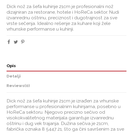
Dick nož za šefa kuhinje 21cm je profesionalni nož
dizajniran za restorane, hotele i HoReCa sektor. Nudi
izvanrednu oštrinu, preciznost i dugotrajnost za sve
vrste sečenja. Idealno rešenje za kuhare koji žele
vrhunske performanse u kuhinji.
Opis
Detalji
Reviews
(0)
Dick nož za šefa kuhinje 21cm je izrađen za vrhunske
performanse u profesionalnim kuhinjama, posebno u
HoReCa sektoru. Njegovo precizno sečivo od
visokokvalitetnog materijala garantuje izvanrednu
oštrinu i dug vek trajanja. Dužina sečiva je 21cm,
fabrička oznaka 8 5447 21, što ga čini savršenim za sve