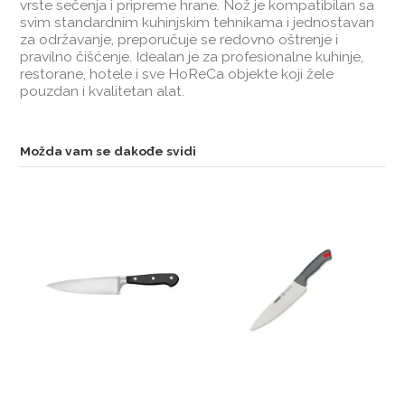
vrste sečenja i pripreme hrane. Nož je kompatibilan sa
svim standardnim kuhinjskim tehnikama i jednostavan
za održavanje, preporučuje se redovno oštrenje i
pravilno čišćenje. Idealan je za profesionalne kuhinje,
restorane, hotele i sve HoReCa objekte koji žele
pouzdan i kvalitetan alat.
Možda vam se dakođe svidi