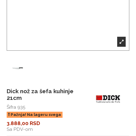
Dick nož za šefa kuhinje
21cm
Šifra
935
Pažnja! Na lageru svega
3.888,00 RSD
Sa PDV-om