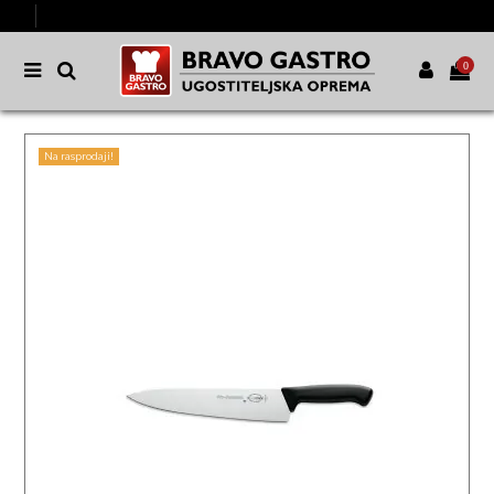
0
Na rasprodaji!