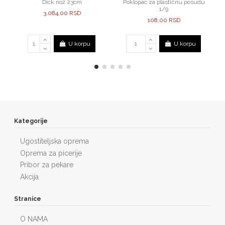
Dick nož 23cm
Poklopac za plastičnu posudu
1/9
3.084,00 RSD
108,00 RSD
U korpu
U korpu
Kategorije
Ugostiteljska oprema
Oprema za picerije
Pribor za pekare
Akcija
Stranice
O NAMA