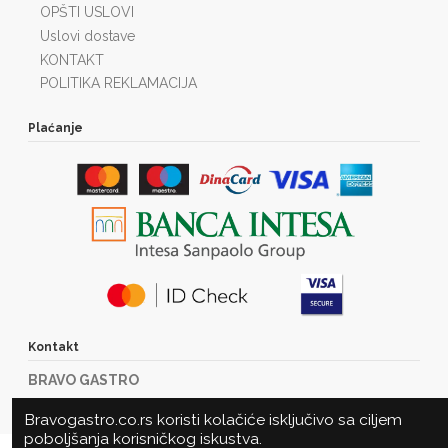
OPŠTI USLOVI
Uslovi dostave
KONTAKT
POLITIKA REKLAMACIJA
Plaćanje
Kontakt
BRAVO GASTRO
Marije Bursać 23
Bravogastro.co.rs koristi kolačiće isključivo sa ciljem
21000 Novi Sad
poboljšanja korisničkog iskustva.