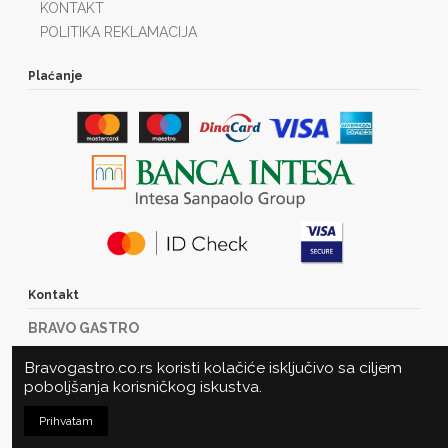
KONTAKT
POLITIKA REKLAMACIJA
Plaćanje
Kontakt
BRAVO GASTRO
Marije Bursać 23
Bravogastro.co.rs koristi kolačiće isključivo sa ciljem
21000 Novi Sad
poboljšanja korisničkog iskustva.
Tel: +381216360485
Prihvatam
office@bravogastro.rs