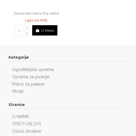
Zamenska četka fina velika
1.920,00 RSD
U korpu
Kategorije
Ugostiteljska oprema
Oprema za picerije
Pribor za pekare
Akcija
Stranice
O NAMA
OPŠTI USLOVI
Uslovi dostave