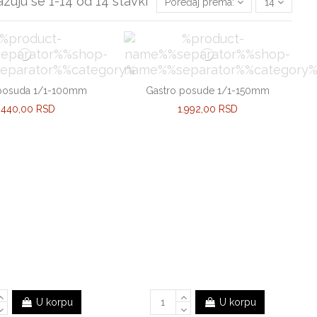
azuju se 1-14 od 14 stavki
Poređaj prema:
14
 posuda 1/1-100mm
Gastro posude 1/1-150mm
.440,00 RSD
1.992,00 RSD
U korpu
U korpu