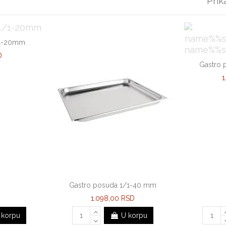
Prik
/1-20mm
D
Gastro
1
Gastro posuda 1/1-40 mm
1.098,00 RSD
 korpu
U korpu