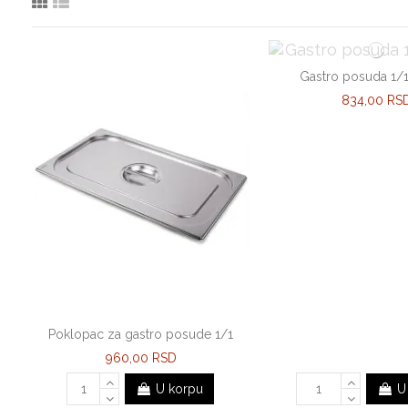
Gastro posuda 1
834,00 RS
Poklopac za gastro posude 1/1
960,00 RSD
U korpu
U