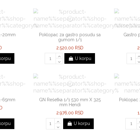
/1-20mm
Poklopac za gastro posudu sa
Gastro
a
gumom 1/1
D
2.520,00 RSD
2
korpu
U korpu
/1-65mm
GN Rešetka 1/1 530 mm X 325
Poklopac 
mm Hendi
SD
2.976,00 RSD
1
korpu
U korpu