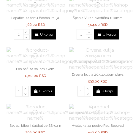
Lopatica za tortu Boston Italija
Špahla Vikan plastična 100mm
366,00 RSD
504,00 RSD
U korpu
U korpu
Posipač za so inox 17cm
Drvena kutija 20x14x10cm plava
1.740,00 RSD
996,00 RSD
U korpu
U korpu
Set so, biber i čačkalice SS-04 n
Hvataljka za pecivo Rad Beograd
702,00 RSD
540,00 RSD