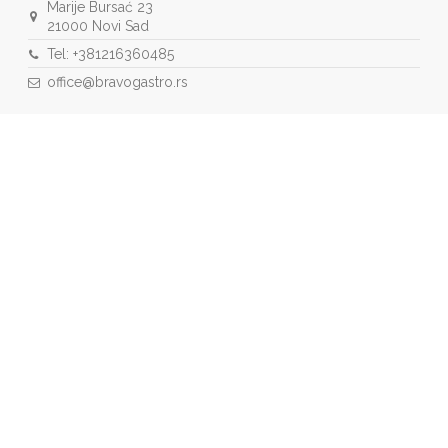
Marije Bursać 23
21000 Novi Sad
Tel: +381216360485
office@bravogastro.rs