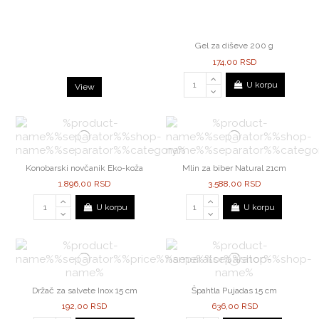
Gel za diševe 200 g
174,00 RSD
U korpu
View
Konobarski novčanik Eko-koža
Mlin za biber Natural 21cm
1.896,00 RSD
3.588,00 RSD
U korpu
U korpu
Držač za salvete Inox 15 cm
Špahtla Pujadas 15 cm
192,00 RSD
636,00 RSD