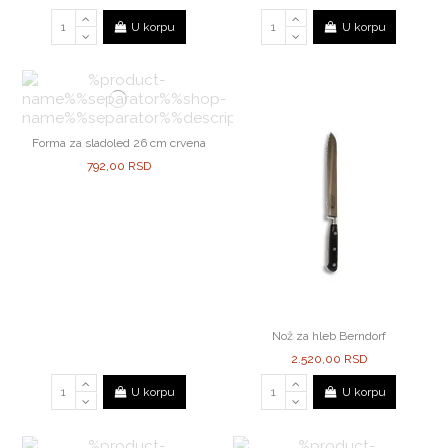
U korpu
U korpu
Forma za sladoled 26 cm crvena
792,00 RSD
Nož za hleb Berndorf
2.520,00 RSD
U korpu
U korpu