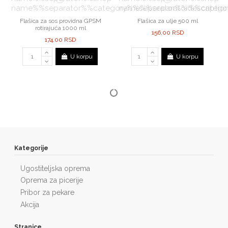
Flašica za sos providna GPSM
Flašica za ulje 500 ml
rotirajuća 1000 ml
156,00 RSD
174,00 RSD
U korpu
U korpu
Kategorije
Ugostiteljska oprema
Oprema za picerije
Pribor za pekare
Akcija
Stranice