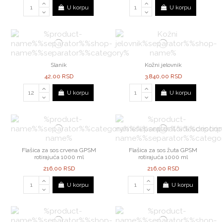
U korpu
U korpu
Slanik
Kožni jelovnik
42,00 RSD
3.840,00 RSD
U korpu
U korpu
Flašica za sos crvena GPSM
Flašica za sos žuta GPSM
rotirajuća 1000 ml
rotirajuća 1000 ml
216,00 RSD
216,00 RSD
U korpu
U korpu