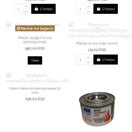
U korpu
U korpu
Nema na lageru
Rezač za jaja f 12 cm
aluminijumski
Flašica za sos žuta 700ml
990,00 RSD
174,00 RSD
U korpu
View
Vikan četka za premazivanje 70
mm
636,00 RSD