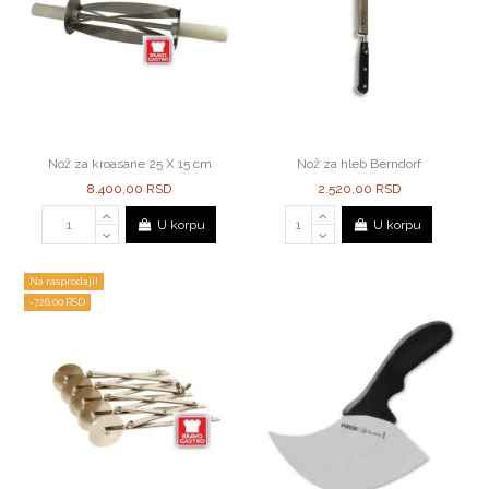
Nož za kroasane 25 X 15 cm
Nož za hleb Berndorf
8.400,00 RSD
2.520,00 RSD
U korpu
U korpu
Na rasprodaji!
-726,00 RSD