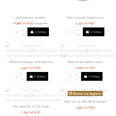
Nož podesivi za testo
Nož za burek Pirge 23 cm
8.988,00 RSD
1.740,00 RSD
9.714,00 RSD
U korpu
U korpu
Pekarska oklagija sa ležajevima
Makaze za piletinu 25cm
4.920,00 RSD
1.860,00 RSD
U korpu
U korpu
Nema na lageru
Dick nož za hleb 18cm reckavi
Nož pekarski 22 cm Pirge
1.992,00 RSD
1.752,00 RSD