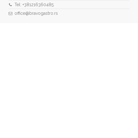
Tel: +381216360485
office@bravogastro.rs