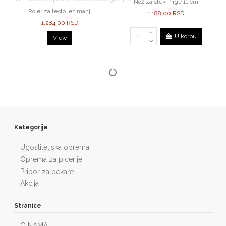
Nož za stek Pirge 11 cm
Roler za testo jež manji
1.188,00 RSD
1.284,00 RSD
U korpu
View
Kategorije
Ugostiteljska oprema
Oprema za picerije
Pribor za pekare
Akcija
Stranice
O NAMA