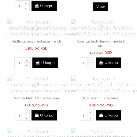
U korpu
View
Radla za testo reckasta Hendi
Roler za testo Pavoni mreža 6
cm
1.188,00 RSD
1.140,00 RSD
U korpu
U korpu
Nož za hleb 20 cm Svanera
Nož za mini kroasane
1.680,00 RSD
8.280,00 RSD
U korpu
U korpu