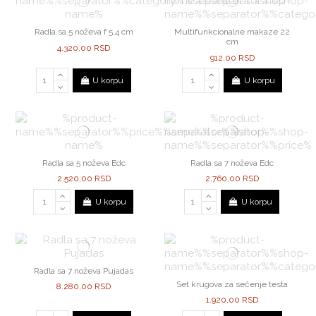
Radla sa 5 noževa f 5,4 cm
Multifunkcionalne makaze 22
cm
4.320,00 RSD
912,00 RSD
U korpu
U korpu
Radla sa 5 noževa Edc
Radla sa 7 noževa Edc
2.520,00 RSD
2.760,00 RSD
U korpu
U korpu
Radla sa 7 noževa Pujadas
Set krugova za sečenje testa
8.280,00 RSD
1.920,00 RSD