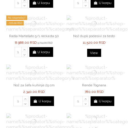
U korpu
U korpu
Na rasprodaji!
-726,00 RSD
Radla Martellato 5/1 reckasta 50
Nož dupli podesivi za testo
8.988,00 RSD
11.520,00 RSD
9.714,00 RSD
U korpu
View
Nož za šefa kuhinje 25 cm
Rende Tognana
2.340,00 RSD
780,00 RSD
U korpu
U korpu