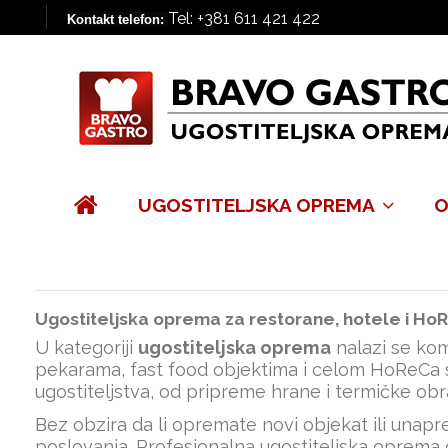
Tel: +381 611 421 422
Kontakt telefon:
UGOSTITELJSKA OPREMA
O
Ugostiteljska oprema za restorane, hotele i Ho
U kategoriji
ugostiteljska oprema
nalazi se kom
pekarama, fast food objektima i celom HoReCa s
ugostiteljstva, od pripreme hrane i termičke obra
Bez obzira da li opremate novi objekat ili una
poslovanja. Profesionalna ugostiteljska oprema o