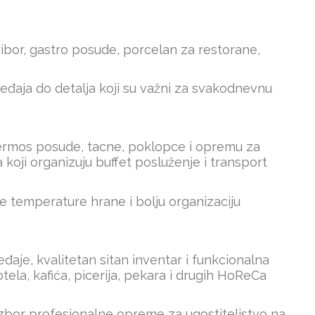
 pribor, gastro posude, porcelan za restorane,
đaja do detalja koji su važni za svakodnevnu
 termos posude, tacne, poklopce i opremu za
koji organizuju buffet posluženje i transport
 temperature hrane i bolju organizaciju
aje, kvalitetan sitan inventar i funkcionalna
ela, kafića, picerija, pekara i drugih HoReCa
izbor profesionalne opreme za ugostiteljstvo na