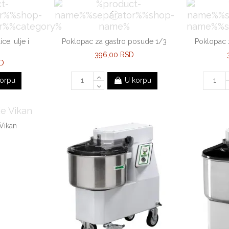
ce, ulje i
Poklopac za gastro posude 1/3
Poklopac 
396,00 RSD
SD
orpu
U korpu
 Vikan