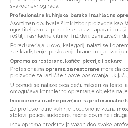
svakodnevnog rada.
Profesionalna kuhinjska, barska i rashladna op
Asortiman obuhvata širok izbor proizvoda kao š
ugostiteljstvo. U ponudi se nalaze aparati i maš
roštilji, rashladne vitrine, frižideri, zamrzivači 
Pored uređaja, u ovoj kategoriji nalazi se i op
za skladištenje, posluženje hrane i organizaciju r
Oprema za restorane, kafiće, picerije i pekare
Profesionalna
oprema za restorane
mora da odg
proizvode za različite tipove poslovanja, uključu
U ponudi se nalaze pica peći, mikseri za testo, ap
omogućava kompletno opremanje objekta na j
Inox oprema i radne površine za profesionalne k
Za profesionalne kuhinje posebno je važna
ino
stolovi, police, sudopere, radne površine i drug
Inox oprema predstavlja važan deo svake profesi