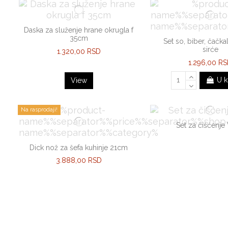
Daska za služenje hrane okrugla f
35cm
Set so, biber, čačkali
sirće
1.320,00 RSD
1.296,00 R
U k
View
Na rasprodaji!
Set za čišćenje
Dick nož za šefa kuhinje 21cm
3.888,00 RSD