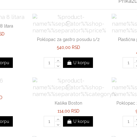
Prikazu
8 litara
SD
Poklopac za gastro posudu 1/2
Plastična
540,00 RSD
orpu
U korpu
SD
Kašika Boston
Poklopac 
114,00 RSD
orpu
U korpu