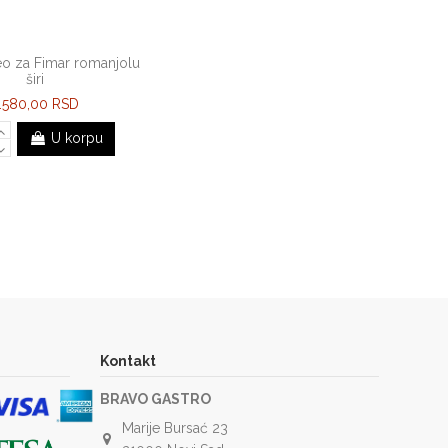
deo za Fimar romanjolu
širi
.580,00 RSD
U korpu
Kontakt
BRAVO GASTRO
Marije Bursać 23