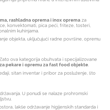
ema
, rashladna oprema i inox oprema
za
ice, konvektomati,
pica peći
, friteze, tosteri,
sionalnim kuhinjama.
anje objekta, uključujući radne površine, opremu
Zato ova kategorija obuhvata i specijalizovane
za pekare i opremu za fast food objekte
.
đaji, sitan inventar i pribor za posluženje, što
 održavanja. U ponudi se nalaze prohromski
jstvu.
tora, lakše održavanje higijenskih standarda i