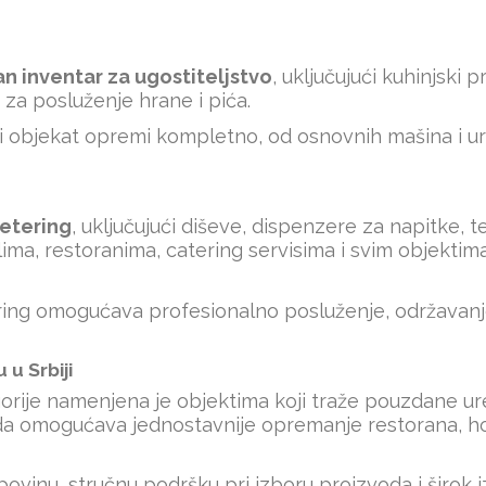
an inventar za ugostiteljstvo
, uključujući kuhinjski
 za posluženje hrane i pića.
 objekat opremi kompletno, od osnovnih mašina i ure
ketering
, uključujući diševe, dispenzere za napitke,
a, restoranima, catering servisima i svim objektima 
ring omogućava profesionalno posluženje, održavanje
u Srbiji
rije namenjena je objektima koji traže pouzdane uređ
oda omogućava jednostavnije opremanje restorana, hot
vinu, stručnu podršku pri izboru proizvoda i širok 