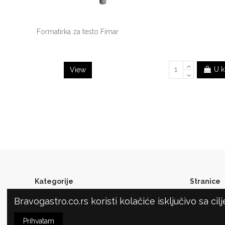
Formatirka za testo Fimar
U k
View
Kategorije
Stranice
Bravogastro.co.rs koristi kolačiće isključivo sa ci
Ugostiteljska oprema
O NAMA
Oprema za picerije
OPŠTI U
Prihvatam