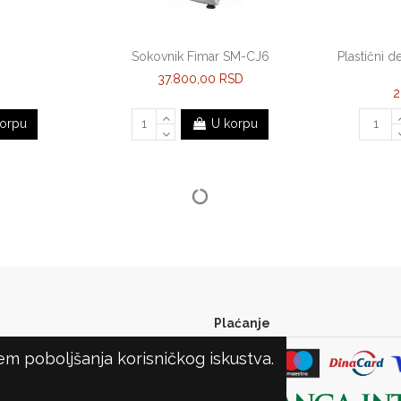
Sokovnik Fimar SM-CJ6
Plastični 
37.800,00 RSD
2
orpu
U korpu
Plaćanje
ljem poboljšanja korisničkog iskustva.
SLOVI