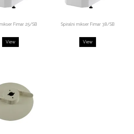
 mikser Fimar 25/SB
Spiralni mikser Fimar 38/SB
View
View