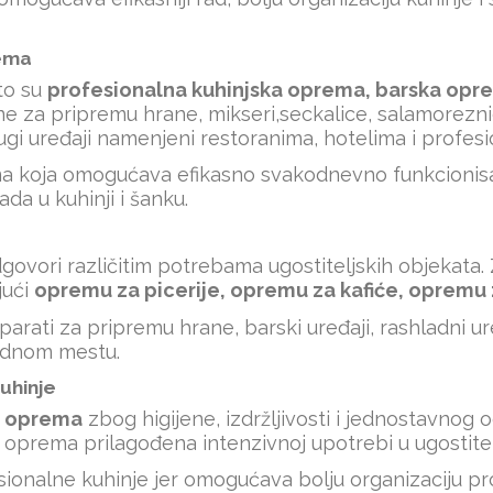
rema
to su
profesionalna kuhinjska oprema,
barska opr
ine za pripremu hrane, mikseri,
seckalice
, salamorezn
i drugi uređaji namenjeni restoranima, hotelima i profe
rema koja omogućava efikasno svakodnevno funkcionis
ada u kuhinji i šanku.
ovori različitim potrebama ugostiteljskih objekata. 
jući
opremu za picerije, opremu za kafiće, opremu 
arati za pripremu hrane, barski uređaji, rashladni ure
ednom mestu.
uhinje
x oprema
zbog higijene, izdržljivosti i jednostavnog
a oprema prilagođena intenzivnoj upotrebi u ugostitel
onalne kuhinje jer omogućava bolju organizaciju pros