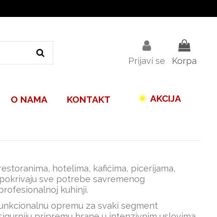
Prijavi se
Korpa
AKCIJA
O NAMA
KONTAKT
toranima, hotelima, kafićima, picerijama,
 pokrivaju sve potrebe savremenog
rofesionalnoj kuhinji.
 funkcionalnu opremu za svaki segment
 sigurniju pripremu hrane u intenzivnim uslovima