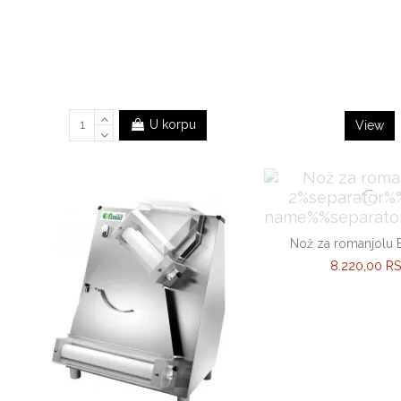
U korpu
View
Nož za romanjolu E
8.220,00 R