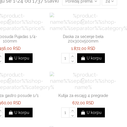
ju se 1-24 od 1737 stavki
Poređaj prema:
24
 posuda Pujadas 1/4-
Daska za sečenje bela
100mm
20x300x500mm
456,00 RSD
1.872,00 RSD
U korpu
U korpu
za gastro posude 1/1
Kutija za escajg 4 pregrade
960,00 RSD
672,00 RSD
U korpu
U korpu