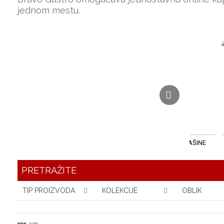
jednom mestu.
ČAŠE - STAKLO
APARATI I MAŠINE
PRETRAŽITE
TIP PROIZVODA
KOLEKCIJE
OBLIK