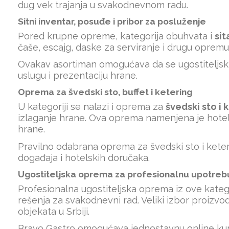
dug vek trajanja u svakodnevnom radu.
Sitni inventar, posuđe i pribor za posluženje
Pored krupne opreme, kategorija obuhvata i
sit
čaše, escajg, daske za serviranje i drugu opremu
Ovakav asortiman omogućava da se ugostiteljski
uslugu i prezentaciju hrane.
Oprema za švedski sto, buffet i ketering
U kategoriji se nalazi i oprema za
švedski sto i 
izlaganje hrane. Ova oprema namenjena je hotelim
hrane.
Pravilno odabrana oprema za švedski sto i kete
događaja i hotelskih doručaka.
Ugostiteljska oprema za profesionalnu upotrebu 
Profesionalna ugostiteljska oprema iz ove katego
rešenja za svakodnevni rad. Veliki izbor proizv
objekata u Srbiji.
Bravo Gastro omogućava jednostavnu online kupo