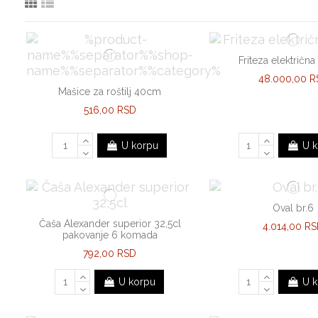
Friteza električna 
48.000,00 R
Mašice za roštilj 40cm
516,00 RSD
U korpu
U k
Oval br.6
Čaša Alexander superior 32,5cl
4.014,00 R
pakovanje 6 komada
792,00 RSD
U korpu
U k