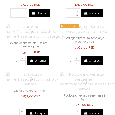
1.560,00 RSD
1.320,00 RSD
U korpu
U korpu
Na rasprodaji!
Podloga drvena za serviranje
pice, 30 cm/4
Drvena daska za picu 35 cm – 4
parčeta pice
1.080,00 RSD
1.320,00 RSD
U korpu
U korpu
Daska drvo oraha f 35 cm
Podloga drvena za serviranje f
1.872,00 RSD
25cm
780,00 RSD
U korpu
U korpu