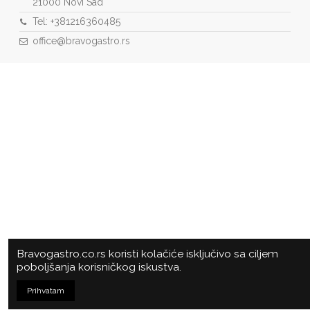
21000 Novi Sad
Tel: +381216360485
office@bravogastro.rs
Bravogastro.co.rs koristi kolačiće isključivo sa ciljem
poboljšanja korisničkog iskustva.
Prihvatam