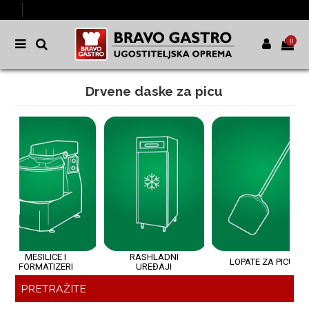
0
Drvene daske za picu
MESILICE I
RASHLADNI
LOPATE ZA PICU
FORMATIZERI
UREĐAJI
PRETRAŽITE