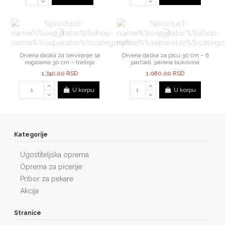
Drvena daska za serviranje sa
Drvena daska za picu 30 cm – 6
nogicama 30 cm – trešnja
parčadi, parena bukovina
1.740,00 RSD
1.080,00 RSD
U korpu
U korpu
Kategorije
Ugostiteljska oprema
Oprema za picerije
Pribor za pekare
Akcija
Stranice