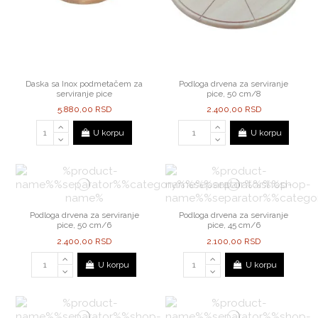
Daska sa Inox podmetačem za
Podloga drvena za serviranje
serviranje pice
pice, 50 cm/8
5.880,00 RSD
2.400,00 RSD
U korpu
U korpu
Podloga drvena za serviranje
Podloga drvena za serviranje
pice, 50 cm/6
pice, 45 cm/6
2.400,00 RSD
2.100,00 RSD
U korpu
U korpu