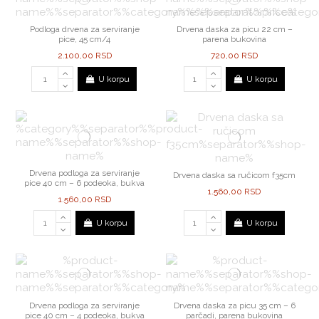
Podloga drvena za serviranje
Drvena daska za picu 22 cm –
pice, 45 cm/4
parena bukovina
2.100,00 RSD
720,00 RSD
U korpu
U korpu
Drvena podloga za serviranje
Drvena daska sa ručicom f35cm
pice 40 cm – 6 podeoka, bukva
1.560,00 RSD
1.560,00 RSD
U korpu
U korpu
Drvena podloga za serviranje
Drvena daska za picu 35 cm – 6
pice 40 cm – 4 podeoka, bukva
parčadi, parena bukovina