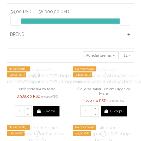
54,00 RSD
-
56.000,00 RSD
BREND
Poređaj prema:
24
Na rasprodaji!
Na rasprodaji!
-726,00 RSD
-216,00 RSD
Nož podesivi za testo
Činija za salatu 20 cm Organica
Mare
8.988,00 RSD
9.714,00 RSD
1.224,00 RSD
1.440,00 RSD
U korpu
U korpu
Na rasprodaji!
Na rasprodaji!
-36,00 RSD
-42,00 RSD