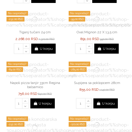
Na rasprodaji!
Na rasprodaji!
-252,00 RSD
-99,00 RSD
Tiganj tučani 24 cm
Oval Mignon 22 X 13,5 cm
2.268,00 RSD
891,00 RSD
2.520,00 RSD
990,00 RSD
U korpu
U korpu
Na rasprodaji!
Na rasprodaji!
-84,00 RSD
-285,00 RSD
Napoli pizza tanjir 33cm Regina
Supijera sa poklopcem 28cm
balsamico
855,00 RSD
1.140,00 RSD
756,00 RSD
840,00 RSD
U korpu
U korpu
Na rasprodaji!
Na rasprodaji!
-252,00 RSD
-120,00 RSD