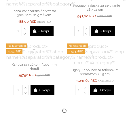
Pravougaona daska za serviranje
28 x 14 cm
Tacna konobarska četvrtasta
30x40cm-sa greškom
948,00 RSD
1.068,00 RSD
588,00 RSD
840,00 RSD
U korpu
U korpu
Na rasprodaji!
Na rasprodaji!
-32,50 RSD
-359,40 RSD
Kantica sa ručkom f 100 mm
Hendi
Tiganj Kapp Inox sa teflonskim
premazom 24,5 cm
357,50 RSD
390,00 RSD
3.234,60 RSD
3.594,00 RSD
U korpu
U korpu