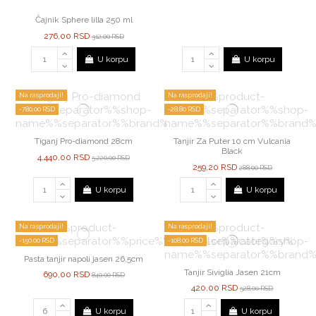
Čajnik Sphere lilla 250 ml
276,00 RSD
312,00 RSD
U korpu
U korpu
Na rasprodaji!
Na rasprodaji!
-780,00 RSD
-28,80 RSD
Tiganj Pro-diamond 28cm
Tanjir Za Puter 10 cm Vulcania
Black
4.440,00 RSD
5.220,00 RSD
259,20 RSD
288,00 RSD
U korpu
U korpu
Na rasprodaji!
Na rasprodaji!
-150,00 RSD
-108,00 RSD
Pasta tanjir napoli jasen 26,5cm
Tanjir Siviglia Jasen 21cm
690,00 RSD
840,00 RSD
420,00 RSD
528,00 RSD
U korpu
U korpu