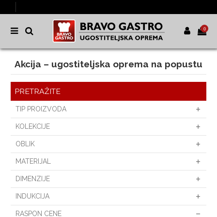
0
Akcija – ugostiteljska oprema na popustu
PRETRAŽITE
TIP PROIZVODA
KOLEKCIJE
OBLIK
MATERIJAL
DIMENZIJE
INDUKCIJA
RASPON CENE