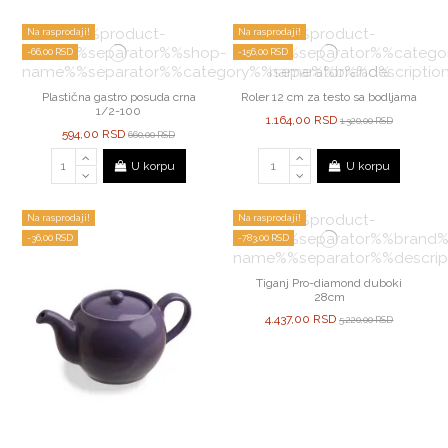
Na rasprodaji!
Na rasprodaji!
-66,00 RSD
-156,00 RSD
Plastična gastro posuda crna
Roler 12 cm za testo sa bodljama
1/2-100
1.164,00 RSD
1.320,00 RSD
594,00 RSD
660,00 RSD
U korpu
U korpu
Na rasprodaji!
Na rasprodaji!
-36,00 RSD
-783,00 RSD
Tiganj Pro-diamond duboki
28cm
4.437,00 RSD
5.220,00 RSD