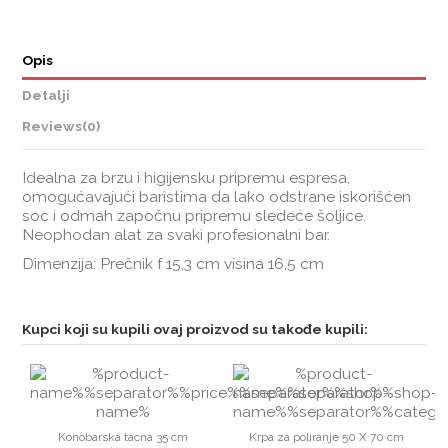
Opis
Detalji
Reviews
(0)
Idealna za brzu i higijensku pripremu espresa,
omogućavajući baristima da lako odstrane iskorišćen
soc i odmah započnu pripremu sledeće šoljice.
Neophodan alat za svaki profesionalni bar.
Dimenzija: Prečnik f 15,3 cm visina 16,5 cm
Kupci koji su kupili ovaj proizvod su takođe kupili:
Konobarska tacna 35 cm
Krpa za poliranje 50 X 70 cm