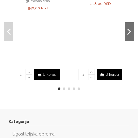
gumirana crna
228,00 RSD
540,00 RSD
U korpu
U korpu
Kategorije
Ugostiteljska oprema