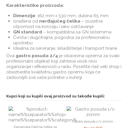
Karakteristike proizvoda:
Dimenzije
: 162 mm x 530 mm, dubina 65 mm
Izrađena od
nerđajućeg čelika
– izuzetna
otpornost na koroziju i lako održavanje
GN standard
– kompatibilna sa GN sistemima
Čvrsta i dugotrajna, pogodna za profesionalnu
upotrebu
Idealna za serviranje, skladištenje i transport hrane
Ova
gastro posuda 2/4
je obavezna oprema za svaki
profesionalni objekat koji zahteva visok nivo
organizacije i efikasnosti u radu. Posetite naš veb shop i
obezbedite kvalitetnu gastro opremu koja će
zadovoljiti sve vaše potrebe u kuhinji.
Kupci koji su kupili ovaj proizvod su takođe kupili:
Gastro posuda 1/1-20mm
Zamenska čelična četka za