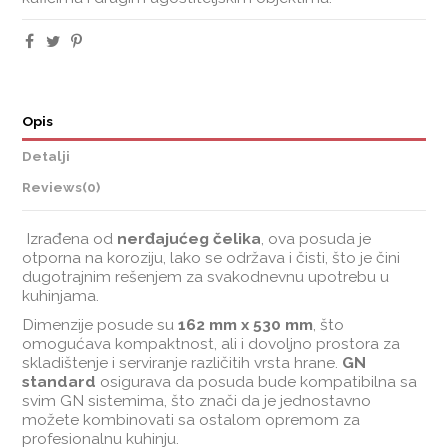
Opis
Detalji
Reviews
(0)
Izrađena od
nerđajućeg čelika
, ova posuda je
otporna na koroziju, lako se održava i čisti, što je čini
dugotrajnim rešenjem za svakodnevnu upotrebu u
kuhinjama.
Dimenzije posude su
162 mm x 530 mm
, što
omogućava kompaktnost, ali i dovoljno prostora za
skladištenje i serviranje različitih vrsta hrane.
GN
standard
osigurava da posuda bude kompatibilna sa
svim GN sistemima, što znači da je jednostavno
možete kombinovati sa ostalom opremom za
profesionalnu kuhinju.