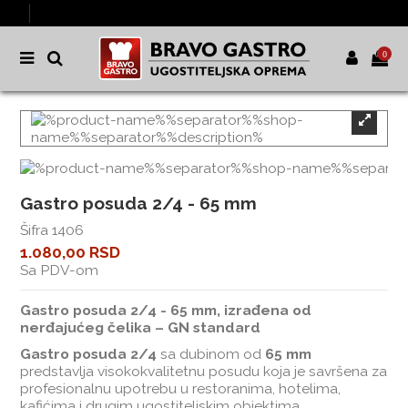
0
Gastro posuda 2/4 - 65 mm
Šifra
1406
1.080,00 RSD
Sa PDV-om
Gastro posuda 2/4 - 65 mm, izrađena od
nerđajućeg čelika – GN standard
Gastro posuda 2/4
sa dubinom od
65 mm
predstavlja visokokvalitetnu posudu koja je savršena za
profesionalnu upotrebu u restoranima, hotelima,
kafićima i drugim ugostiteljskim objektima.