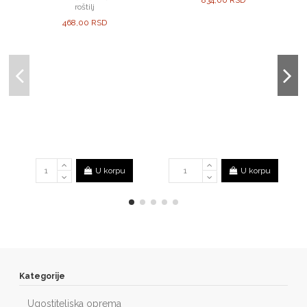
834,00 RSD
roštilj
468,00 RSD
U korpu
U korpu
Kategorije
Ugostiteljska oprema