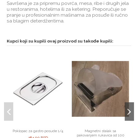
Savršena je za pripremu povrća, mesa, ribe i drugih jela
u restoranima, hotelima ili za ketering. Preporučuje se
pranje u profesionalnim mašinama za posuđe ili ručno
sa blagim deterdžentima.
Kupci koji su kupili ovaj proizvod su takođe kupili:
Poklopac za gastro posude 1/4
Magnetni stalak sa
pakovanjem rukavica od 100
384,00 RSD