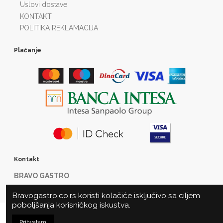
Uslovi dostave
KONTAKT
POLITIKA REKLAMACIJA
Plaćanje
Kontakt
BRAVO GASTRO
Marije Bursać 23
Bravogastro.co.rs koristi kolačiće isključivo sa ciljem
21000 Novi Sad
poboljšanja korisničkog iskustva.
Tel: +381216360485
U korpu
Prihvatam