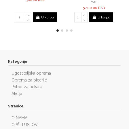
kom
5.400,00 RSD
U korpu
U korpu
Kategorije
Ugostiteljska oprema
Oprema za picerije
Pribor za pekare
Akcija
Stranice
O NAMA
OPŠTI USLOVI