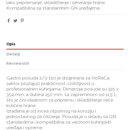
lako pripremanje, skladištenje i serviranje hrane.
Kompatibilna sa standardnim GN uređajima.
Opis
Detalji
Reviews
(0)
Gastro posuda 2/3-150 je dizajnirana za HoReCa
sektor, pružajući praktičnost i izdržljivost u
profesionalnim kuhinjama. Dimenzije posude su 325 x
354 mm, a dubina 150 mm, sa zapreminom od 11,5 L,
što je čini idealnom za pripremu i skladištenje veće
količine hrane.
Izrađena je od inoxa otpornog na koroziju i
jednostavnog za čišćenje. Posuda je u skladu sa GN
standardima i kompatibilna sa većinom kuhinjskih
uređaja i opreme.