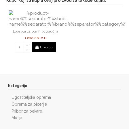
Kupci koji su kupili ovaj proizvod su takođe kupili:
Lopatica za pomfrit dvoručna
1.680,00 RSD
U korpu
Kategorije
Ugostiteljska oprema
Oprema za picerije
Pribor za pekare
Akcija