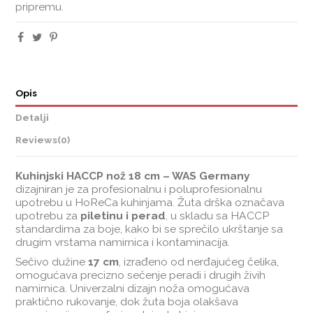
pripremu.
Opis
Detalji
Reviews
(0)
Kuhinjski HACCP nož 18 cm – WAS Germany
dizajniran je za profesionalnu i poluprofesionalnu
upotrebu u HoReCa kuhinjama. Žuta drška označava
upotrebu za
piletinu i perad
, u skladu sa HACCP
standardima za boje, kako bi se sprečilo ukrštanje sa
drugim vrstama namirnica i kontaminacija.
Sečivo dužine
17 cm
, izrađeno od nerđajućeg čelika,
omogućava precizno sečenje peradi i drugih živih
namirnica. Univerzalni dizajn noža omogućava
praktično rukovanje, dok žuta boja olakšava