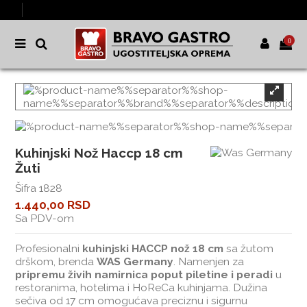
0
Kuhinjski Nož Haccp 18 cm
Žuti
Šifra
1828
1.440,00 RSD
Sa PDV-om
Profesionalni
kuhinjski HACCP nož 18 cm
sa žutom
drškom, brenda
WAS Germany
. Namenjen za
pripremu živih namirnica poput piletine i peradi
u
restoranima, hotelima i HoReCa kuhinjama. Dužina
sečiva od 17 cm omogućava preciznu i sigurnu