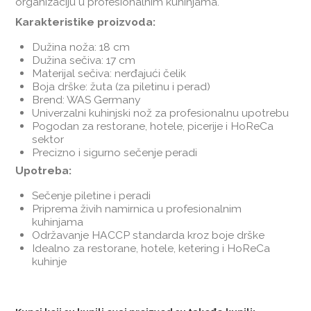
organizaciju u profesionalnim kuhinjama.
Karakteristike proizvoda:
Dužina noža: 18 cm
Dužina sečiva: 17 cm
Materijal sečiva: nerđajući čelik
Boja drške: žuta (za piletinu i perad)
Brend: WAS Germany
Univerzalni kuhinjski nož za profesionalnu upotrebu
Pogodan za restorane, hotele, picerije i HoReCa
sektor
Precizno i sigurno sečenje peradi
Upotreba:
Sečenje piletine i peradi
Priprema živih namirnica u profesionalnim
kuhinjama
Održavanje HACCP standarda kroz boje drške
Idealno za restorane, hotele, ketering i HoReCa
kuhinje