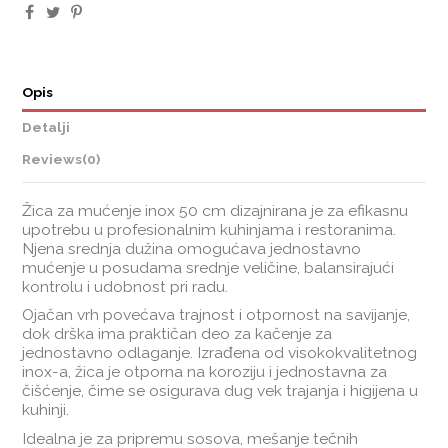
Opis
Detalji
Reviews
(0)
Žica za mućenje inox 50 cm dizajnirana je za efikasnu
upotrebu u profesionalnim kuhinjama i restoranima.
Njena srednja dužina omogućava jednostavno
mućenje u posudama srednje veličine, balansirajući
kontrolu i udobnost pri radu.
Ojačan vrh povećava trajnost i otpornost na savijanje,
dok drška ima praktičan deo za kačenje za
jednostavno odlaganje. Izrađena od visokokvalitetnog
inox-a, žica je otporna na koroziju i jednostavna za
čišćenje, čime se osigurava dug vek trajanja i higijena u
kuhinji.
Idealna je za pripremu sosova, mešanje tečnih