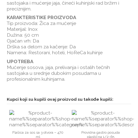
sastojaka i mućenje jaja, čineći kuhinjski rad bržim i
preciznijim.
KARAKTERISTIKE PROIZVODA
Tip proizvoda: Žica za mućenje
Materijal: Inox
Dužina: 50 cm
Ojačan vrh: Da
Drška sa delom za kačenje: Da
Namena: Restorani, hoteli, HoReCa kuhinje
UPOTREBA
Mućenje sosova, jaja, prelivanja i ostalih tečnih
sastojaka u srednje dubokim posudama u
profesionalnim kuhinjama.
Kupci koji su kupili ovaj proizvod su takođe kupili:
Flašica za sos sa 3 otvora – 470
Providna gastro posuda
ml
plastična 1/2-65