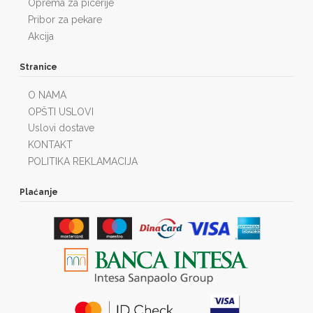
Oprema za picerije
Pribor za pekare
Akcija
Stranice
O NAMA
OPŠTI USLOVI
Uslovi dostave
KONTAKT
POLITIKA REKLAMACIJA
Plaćanje