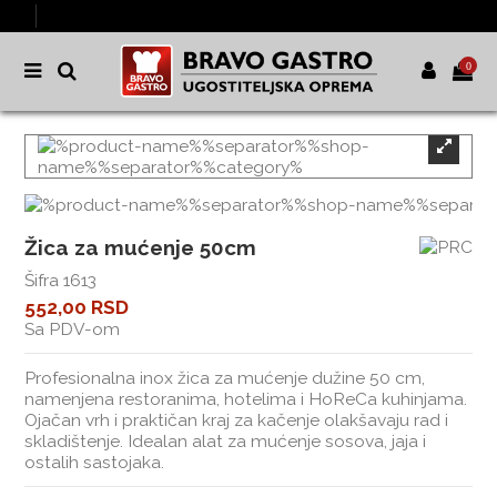
0
Žica za mućenje 50cm
Šifra
1613
552,00 RSD
Sa PDV-om
Profesionalna inox žica za mućenje dužine 50 cm,
namenjena restoranima, hotelima i HoReCa kuhinjama.
Ojačan vrh i praktičan kraj za kačenje olakšavaju rad i
skladištenje. Idealan alat za mućenje sosova, jaja i
ostalih sastojaka.