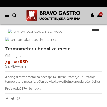
0
Termometar ubodni za meso
Šifra
2544
792,00 RSD
Sa PDV-om
Analogni termometar za pečenje 14.1028: Praćenje unutrašnje
temperature mesa, izrađen od visokokvalitetnog nerđajućeg čelika
Proizvođač TFA Nemačka