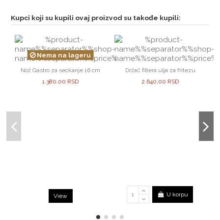
Kupci koji su kupili ovaj proizvod su takođe kupili:
Nema na lageru
Nož Gastro za seckanje 16 cm
Držač filtera ulja za fritezu
1.380,00 RSD
2.640,00 RSD
U korpu
View