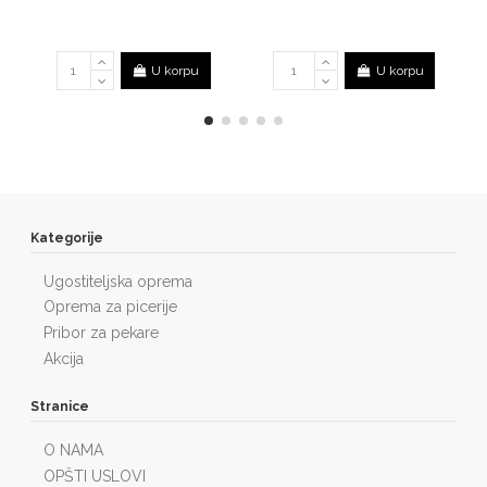
U korpu
U korpu
Kategorije
Ugostiteljska oprema
Oprema za picerije
Pribor za pekare
Akcija
Stranice
O NAMA
OPŠTI USLOVI