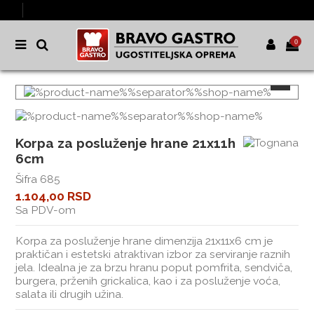
0
Korpa za posluženje hrane 21x11h
6cm
Šifra
685
1.104,00 RSD
Sa PDV-om
Korpa za posluženje hrane dimenzija 21x11x6 cm je
praktičan i estetski atraktivan izbor za serviranje raznih
jela. Idealna je za brzu hranu poput pomfrita, sendviča,
burgera, prženih grickalica, kao i za posluženje voća,
salata ili drugih užina.