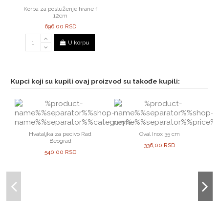
Korpa za posluženje hrane f
12cm
696,00 RSD
U korpu
Kupci koji su kupili ovaj proizvod su takođe kupili:
Hvataljka za pecivo Rad
Oval Inox 35 cm
Beograd
336,00 RSD
540,00 RSD