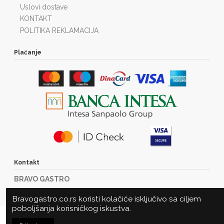
Uslovi dostave
KONTAKT
POLITIKA REKLAMACIJA
Plaćanje
Kontakt
BRAVO GASTRO
Marije Bursać 23
Bravogastro.co.rs koristi kolačiće isključivo sa ciljem
21000 Novi Sad
poboljšanja korisničkog iskustva.
Tel: +381216360485
U korpu