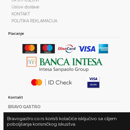
OPŠTI USLOVI
Uslovi dostave
KONTAKT
POLITIKA REKLAMACIJA
Plaćanje
Kontakt
BRAVO GASTRO
Marije Bursać 23
Bravogastro.co.rs koristi kolačiće isključivo sa ciljem
21000 Novi Sad
poboljšanja korisničkog iskustva.
Tel: +381216360485