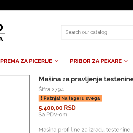
PREMA ZA PICERIJE
PRIBOR ZA PEKARE
Mašina za pravljenje testenin
Šifra
2794
Pažnja! Na lageru svega
5.400,00 RSD
Sa PDV-om
Mašina profi line za izradu testenine