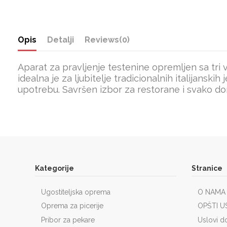
Opis
Detalji
Reviews
(0)
Aparat za pravljenje testenine opremljen sa tri v
idealna je za ljubitelje tradicionalnih italijanski
upotrebu. Savršen izbor za restorane i svako do
Kategorije
Stranice
Ugostiteljska oprema
O NAMA
Oprema za picerije
OPŠTI U
Pribor za pekare
Uslovi d