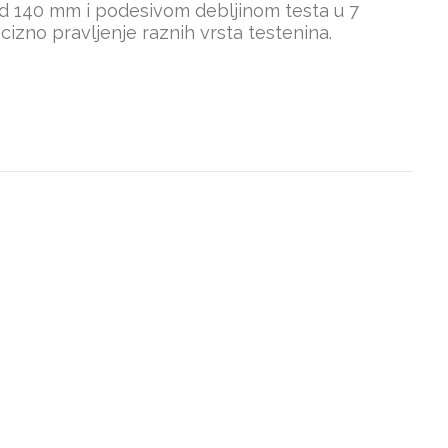
d 140 mm i podesivom debljinom testa u 7
cizno pravljenje raznih vrsta testenina.