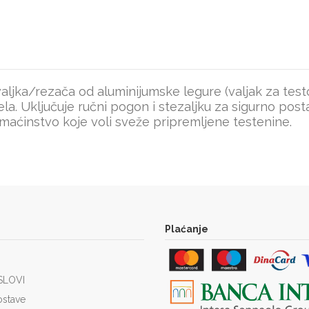
aljka/rezača od aluminijumske legure (valjak za testo,
h jela. Uključuje ručni pogon i stezaljku za sigurno pos
maćinstvo koje voli sveže pripremljene testenine.
Plaćanje
SLOVI
ostave