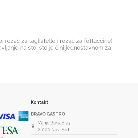
 rezač za tagliatelle i rezač za fettuccine),
tavljanje na sto, što je čini jednostavnom za
Kontakt
BRAVO GASTRO
Marije Bursać 23
21000 Novi Sad