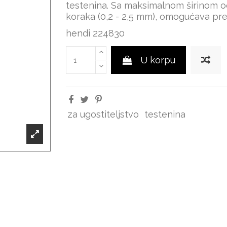
testenina. Sa maksimalnom širinom o
koraka (0,2 - 2,5 mm), omogućava pre
hendi 224830
U korpu
za ugostiteljstvo
testenina