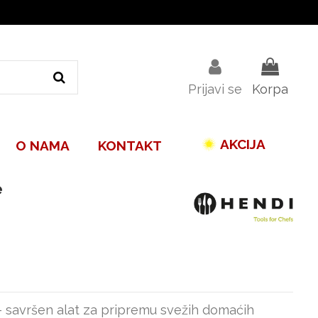
Prijavi se
Korpa
AKCIJA
O NAMA
KONTAKT
e
 - savršen alat za pripremu svežih domaćih