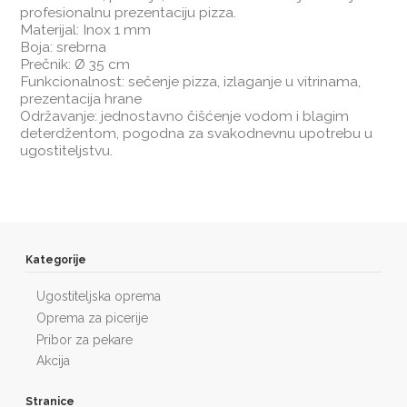
profesionalnu prezentaciju pizza.
Materijal: Inox 1 mm
Boja: srebrna
Prečnik: Ø 35 cm
Funkcionalnost: sečenje pizza, izlaganje u vitrinama,
prezentacija hrane
Održavanje: jednostavno čišćenje vodom i blagim
deterdžentom, pogodna za svakodnevnu upotrebu u
ugostiteljstvu.
Kategorije
Ugostiteljska oprema
Oprema za picerije
Pribor za pekare
Akcija
Stranice