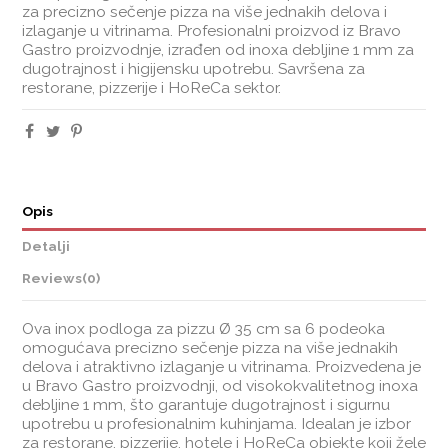
za precizno sečenje pizza na više jednakih delova i
izlaganje u vitrinama. Profesionalni proizvod iz Bravo
Gastro proizvodnje, izrađen od inoxa debljine 1 mm za
dugotrajnost i higijensku upotrebu. Savršena za
restorane, pizzerije i HoReCa sektor.
Opis
Detalji
Reviews
(0)
Ova inox podloga za pizzu Ø 35 cm sa 6 podeoka
omogućava precizno sečenje pizza na više jednakih
delova i atraktivno izlaganje u vitrinama. Proizvedena je
u Bravo Gastro proizvodnji, od visokokvalitetnog inoxa
debljine 1 mm, što garantuje dugotrajnost i sigurnu
upotrebu u profesionalnim kuhinjama. Idealan je izbor
za restorane, pizzerije, hotele i HoReCa objekte koji žele