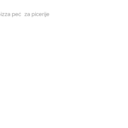
 pizza peć
za picerije