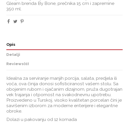
Gleam brenda By Bone, prečnika 15 cm i zapremine
350 ml.
Opis
Detalji
Reviews
(0)
Idealna za serviranje manjih porcija, salata, predjela ili
voća, ova činija donosi sofisticiranost vašem stolu. Sa
obojenim rubom i ojačanim dizajnom, pruža dugotrajan
vek trajanja i otpornost na svakodnevnu upotrebu.
Proizvedeno u Turskoj, visoko kvalitetan porcelan čini je
savršenim izborom za moderne enterijere i elegantne
obroke.
Dolazi u pakovanju od 12 komada