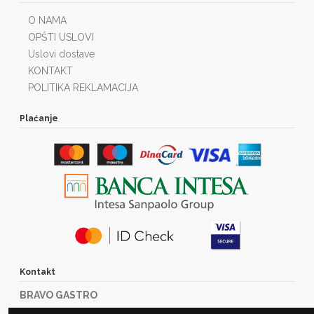
O NAMA
OPŠTI USLOVI
Uslovi dostave
KONTAKT
POLITIKA REKLAMACIJA
Plaćanje
Kontakt
BRAVO GASTRO
Marije Bursać 23