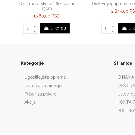
Dick mesarski nož fleksibilni
Dick Ergogrip nož me
13cm
2.844,00 R
1.380,00 RSD
U korpu
U k
Kategorije
Stranice
Ugostiteljska oprema
O NAMA
Oprema za picerije
OPŠTI U
Pribor za pekare
Uslovi d
Akcija
KONTAK
POLITIK