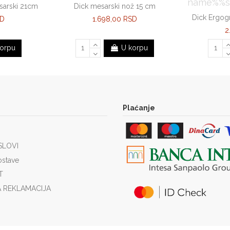
sarski 21cm
Dick mesarski nož 15 cm
Dick Ergog
SD
1.698,00 RSD
2
orpu
U korpu
Plaćanje
SLOVI
ostave
T
A REKLAMACIJA