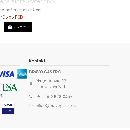
rip nož mesarski 18cm
.460,00 RSD
U korpu
Kontakt
BRAVO GASTRO
Marije Bursać 23
21000 Novi Sad
Tel: +381216360485
office@bravogastro.rs