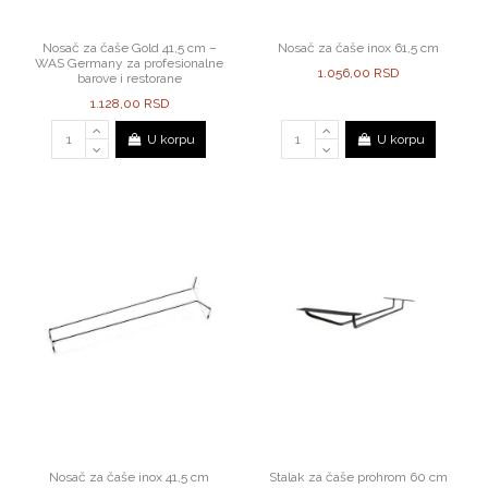
Nosač za čaše Gold 41,5 cm –
Nosač za čaše inox 61,5 cm
WAS Germany za profesionalne
1.056,00 RSD
barove i restorane
1.128,00 RSD
U korpu
U korpu
Nosač za čaše inox 41,5 cm
Stalak za čaše prohrom 60 cm