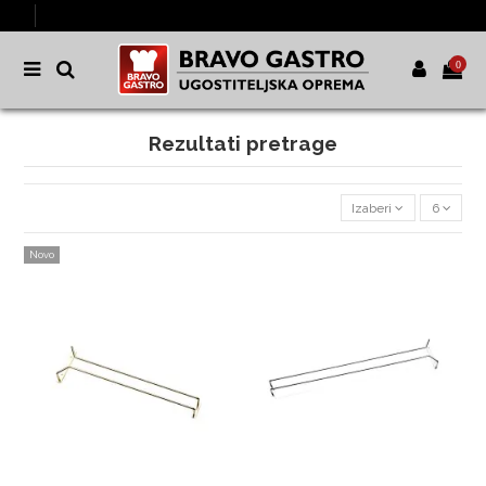
0
Rezultati pretrage
Izaberi
6
Novo