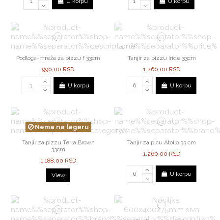
U korpu
U korpu
Podloga-mreža za pizzu f 33cm
Tanjir za pizzu Iride 33cm
990,00 RSD
1.260,00 RSD
U korpu
U korpu
Nema na lageru
Tanjir za pizzu Terra Brown
Tanjir za picu Atollo 33 cm
33cm
1.260,00 RSD
1.188,00 RSD
U korpu
View