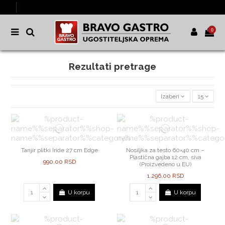
0
Rezultati pretrage
Izaberi
15
Tanjir plitki Iride 27 cm Edge
Nosiljka za testo 60×40 cm –
Plastična gajba 12 cm, siva
990,00 RSD
(Proizvedeno u EU)
1.296,00 RSD
U korpu
U korpu