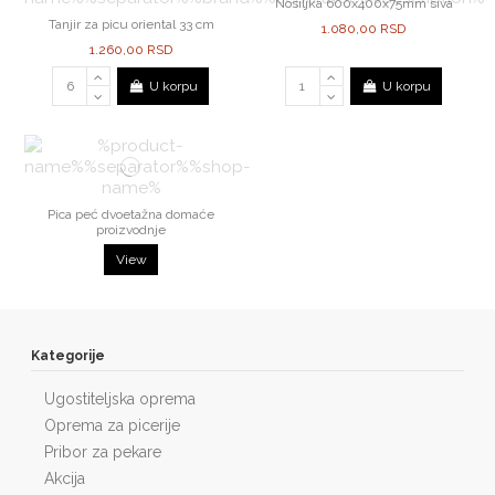
Nosiljka 600x400x75mm siva
Tanjir za picu oriental 33 cm
1.080,00 RSD
1.260,00 RSD
U korpu
U korpu
Pica peć dvoetažna domaće
proizvodnje
View
Kategorije
Ugostiteljska oprema
Oprema za picerije
Pribor za pekare
Akcija