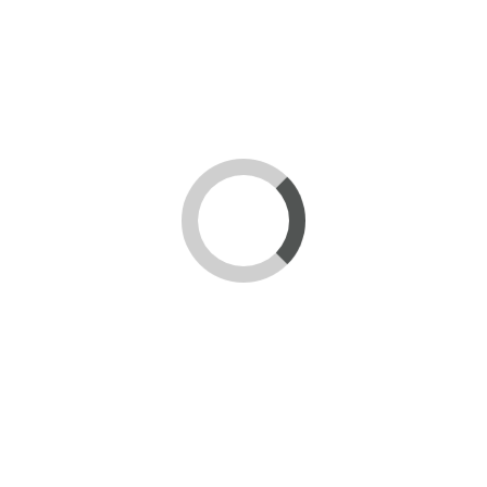
upotrebi.
Možda vam se dakođe svidi
Flašica za sos žuta 700ml
174,00 RSD
U
korpu