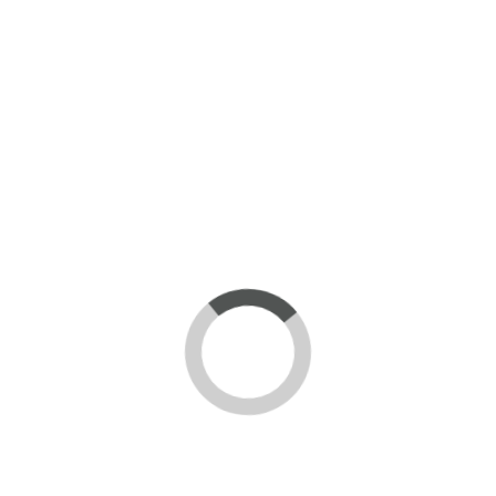
 elemente za kompletnu uslugu gostiju za stolom:
dok je
nosač od metala
, koji obezbeđuje stabilnost, 
– od tradicionalnih kafana do modernih restorana.