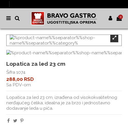
0
Lopatica za led 23 cm
Šifra
1074
288,00 RSD
Sa PDV-om
Lopatica za led 23 cm, izrađena od visokokvalitetnog
nerđajućeg čelika, idealna je za brzo i jednostavno
dodavanje leda u pića.