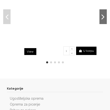
U korpu
View
Kategorije
Ugostiteljska oprema
Oprema za picerije