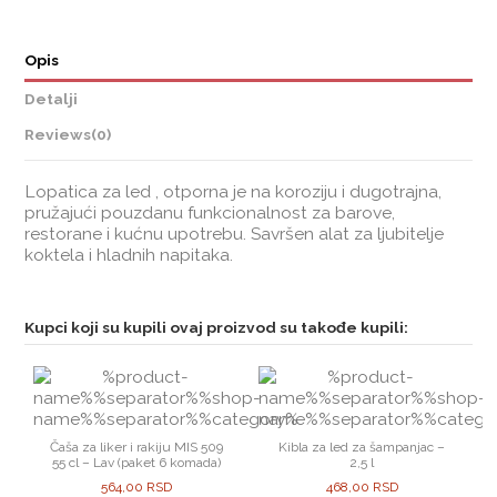
Opis
Detalji
Reviews
(0)
Lopatica za led , otporna je na koroziju i dugotrajna,
pružajući pouzdanu funkcionalnost za barove,
restorane i kućnu upotrebu. Savršen alat za ljubitelje
koktela i hladnih napitaka.
Kupci koji su kupili ovaj proizvod su takođe kupili:
Čaša za liker i rakiju MIS 509
Kibla za led za šampanjac –
55 cl – Lav (paket 6 komada)
2,5 l
564,00 RSD
468,00 RSD