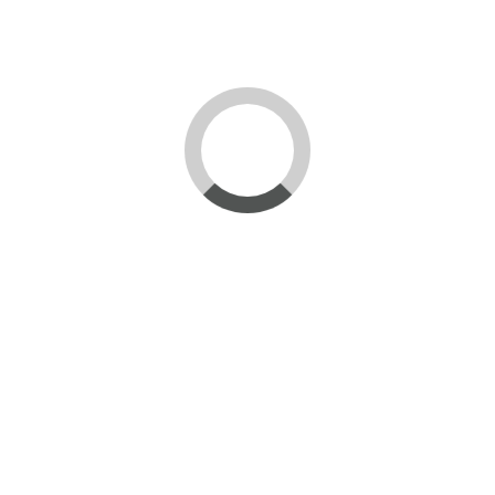
Profesionalni koktel set u tubi
Pepeljara četvrtasta 10 X 10 cm
5.160,00 RSD
2.304,00 RSD
U
U
korpu
korpu