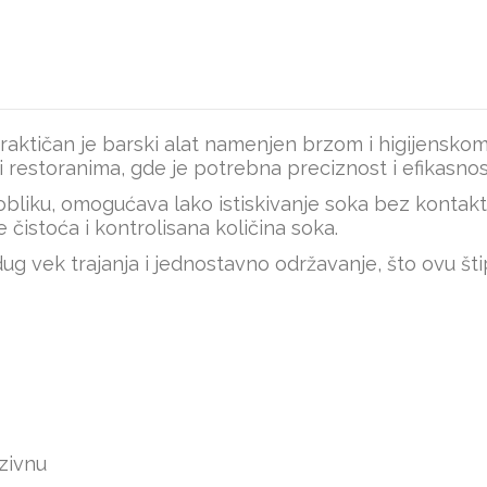
raktičan je barski alat namenjen brzom i higijenskom c
 restoranima, gde je potrebna preciznost i efikasnos
 obliku, omogućava lako istiskivanje soka bez kontak
e čistoća i kontrolisana količina soka.
 dug vek trajanja i jednostavno održavanje, što ovu š
nzivnu