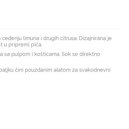
eđenju limuna i drugih citrusa. Dizajnirana je
t u pripremi pića.
ta sa pulpom i košticama. Sok se direktno
tipaljku čini pouzdanim alatom za svakodnevni