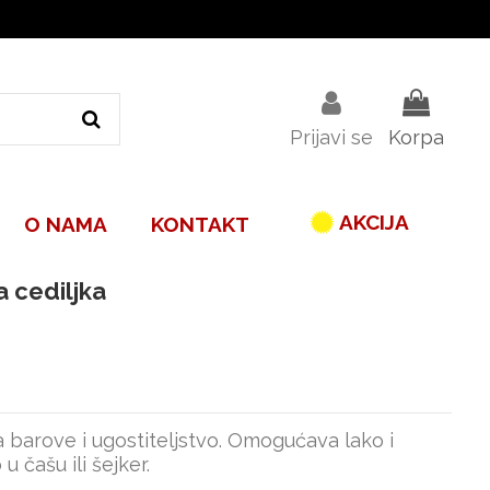
Prijavi se
Korpa
AKCIJA
O NAMA
KONTAKT
a cediljka
barove i ugostiteljstvo. Omogućava lako i
 čašu ili šejker.