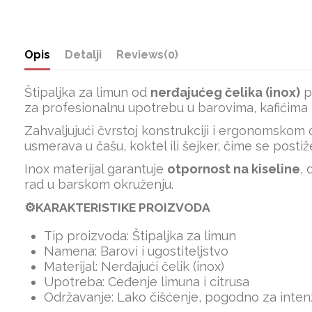
Opis
Detalji
Reviews
(0)
Štipaljka za limun od
nerđajućeg čelika (inox)
p
za profesionalnu upotrebu u barovima, kafićima i
Zahvaljujući čvrstoj konstrukciji i ergonomskom
usmerava u čašu, koktel ili šejker, čime se postiž
Inox materijal garantuje
otpornost na kiseline
,
rad u barskom okruženju.
⚙️KARAKTERISTIKE PROIZVODA
Tip proizvoda: Štipaljka za limun
Namena: Barovi i ugostiteljstvo
Materijal: Nerđajući čelik (inox)
Upotreba: Ceđenje limuna i citrusa
Održavanje: Lako čišćenje, pogodno za inte