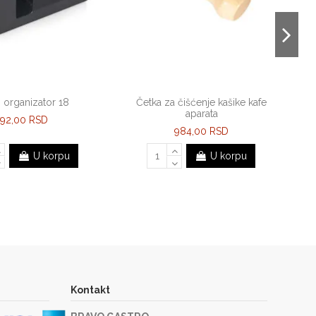
i organizator 18
Četka za čišćenje kašike kafe
aparata
792,00 RSD
984,00 RSD
U korpu
U korpu
Kontakt