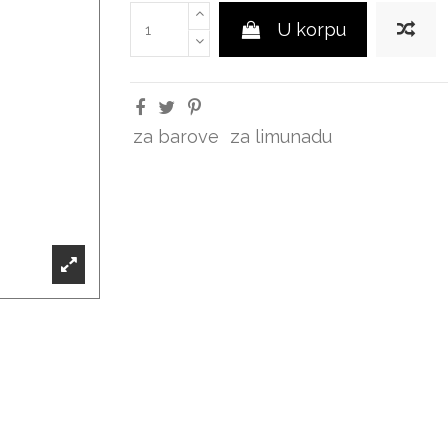
U korpu
za barove
za limunadu