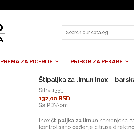
PREMA ZA PICERIJE
PRIBOR ZA PEKARE
Štipaljka za limun inox – barsk
Šifra
1359
132,00 RSD
Sa PDV-om
Inox
štipaljka za limun
namenjena za 
kontrolisano ceđenje citrusa direktno u