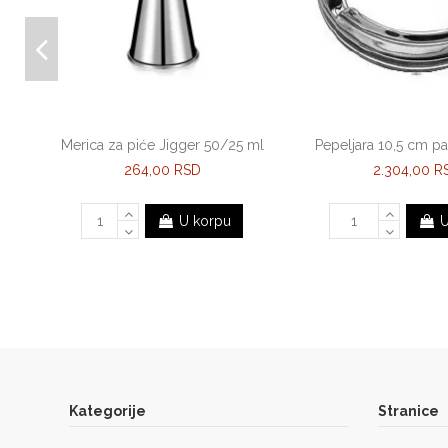
Merica za piće Jigger 50/25 ml
Pepeljara 10,5 cm p
264,00 RSD
2.304,00 R
U korpu
U
Kategorije
Stranice