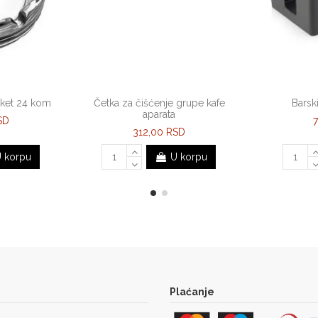
aket 24 kom
Četka za čišćenje grupe kafe
Barsk
aparata
SD
312,00 RSD
 korpu
U korpu
Plaćanje