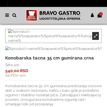
0
Konobarska tacna 35 cm gumirana crna
Šifra
120
540,00 RSD
Sa PDV-om
Konobarska tacna 35 cm gumirana predstavlja osnovni
alat u svakom restoranu, kafiću i baru gde je potrebno
sigurno i stabilno nošenje pića. Zahvaljujući neklizajućoj
površini, omogućava konobarima sigurniji rad i
smanjuje rizik od prosipanja.