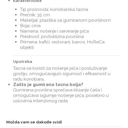
Karakteristike
Tip proizvoda: konobarska tacna
Prečnik: 35 cm
Materijal: plastika sa gumiranom površinom
Boja: crna
Namena: nošenje i serviranje pića
Prednost: protivklizna površina
Primena: kafići, restorani, barovi, HoReCa
objekti
Upotreba
Tacna se koristi za nošenje pića i posluživanje
gostiju, omogućavajući sigurnost i efikasnost u
radu konobara.
Zašto je gumirana tacna bolja?
Gumirana površina sprečava klizanje čaša i
omogućava sigurnije nošenje pića, posebno u
uslovima intenzivnog rada
Možda vam se dakođe svidi