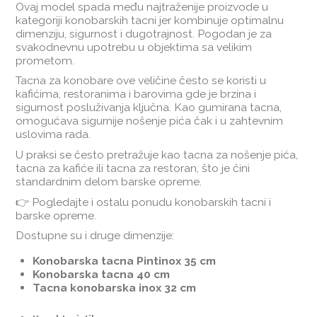
Ovaj model spada među najtraženije proizvode u
kategoriji konobarskih tacni jer kombinuje optimalnu
dimenziju, sigurnost i dugotrajnost. Pogodan je za
svakodnevnu upotrebu u objektima sa velikim
prometom.
Tacna za konobare ove veličine često se koristi u
kafićima, restoranima i barovima gde je brzina i
sigurnost posluživanja ključna. Kao gumirana tacna,
omogućava sigurnije nošenje pića čak i u zahtevnim
uslovima rada.
U praksi se često pretražuje kao tacna za nošenje pića,
tacna za kafiće ili tacna za restoran, što je čini
standardnim delom barske opreme.
👉 Pogledajte i ostalu ponudu konobarskih tacni i
barske opreme.
Dostupne su i druge dimenzije:
Konobarska tacna Pintinox 35 cm
Konobarska tacna 40 cm
Tacna konobarska inox 32 cm