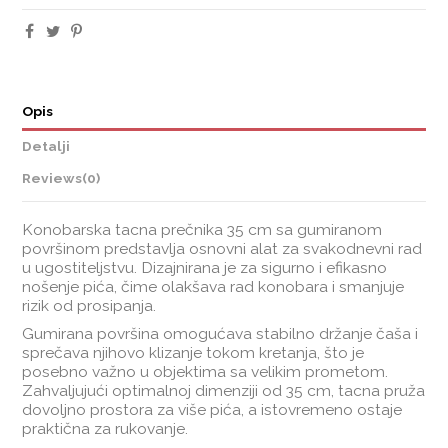
Opis
Detalji
Reviews
(0)
Konobarska tacna prečnika 35 cm sa gumiranom
površinom predstavlja osnovni alat za svakodnevni rad
u ugostiteljstvu. Dizajnirana je za sigurno i efikasno
nošenje pića, čime olakšava rad konobara i smanjuje
rizik od prosipanja.
Gumirana površina omogućava stabilno držanje čaša i
sprečava njihovo klizanje tokom kretanja, što je
posebno važno u objektima sa velikim prometom.
Zahvaljujući optimalnoj dimenziji od 35 cm, tacna pruža
dovoljno prostora za više pića, a istovremeno ostaje
praktična za rukovanje.