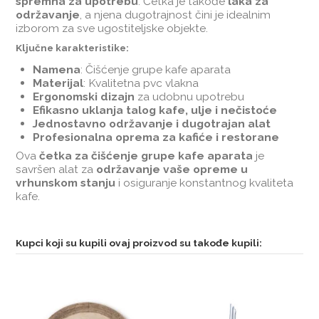
spremna za upotrebu
. Četka je takođe
laka za
održavanje
, a njena dugotrajnost čini je idealnim
izborom za sve ugostiteljske objekte.
Ključne karakteristike:
Namena
: Čišćenje grupe kafe aparata
Materijal
: Kvalitetna pvc vlakna
Ergonomski dizajn
za udobnu upotrebu
Efikasno uklanja talog kafe, ulje i nečistoće
Jednostavno održavanje i dugotrajan alat
Profesionalna oprema za kafiće i restorane
Ova
četka za čišćenje grupe kafe aparata
je
savršen alat za
održavanje vaše opreme u
vrhunskom stanju
i osiguranje konstantnog kvaliteta
kafe.
Kupci koji su kupili ovaj proizvod su takođe kupili: