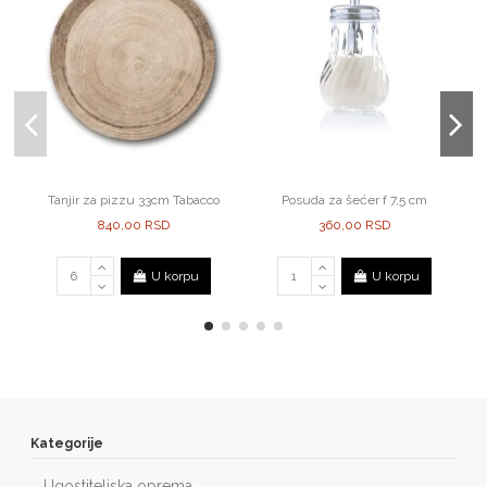
Tanjir za pizzu 33cm Tabacco
Posuda za šećer f 7,5 cm
840,00 RSD
360,00 RSD
U korpu
U korpu
Kategorije
Ugostiteljska oprema