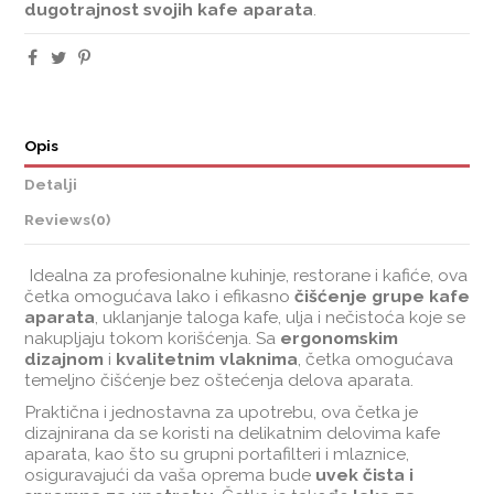
dugotrajnost svojih kafe aparata
.
Opis
Detalji
Reviews
(0)
Idealna za profesionalne kuhinje, restorane i kafiće, ova
četka omogućava lako i efikasno
čišćenje grupe kafe
aparata
, uklanjanje taloga kafe, ulja i nečistoća koje se
nakupljaju tokom korišćenja. Sa
ergonomskim
dizajnom
i
kvalitetnim vlaknima
, četka omogućava
temeljno čišćenje bez oštećenja delova aparata.
Praktična i jednostavna za upotrebu, ova četka je
dizajnirana da se koristi na delikatnim delovima kafe
aparata, kao što su grupni portafilteri i mlaznice,
osiguravajući da vaša oprema bude
uvek čista i