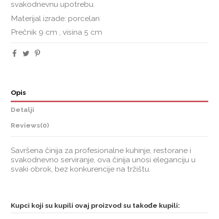
svakodnevnu upotrebu.
Materijal izrade: porcelan
Prečnik 9 cm , visina 5 cm
Opis
Detalji
Reviews
(0)
Savršena činija za profesionalne kuhinje, restorane i
svakodnevno serviranje, ova činija unosi eleganciju u
svaki obrok, bez konkurencije na tržištu.
Kupci koji su kupili ovaj proizvod su takođe kupili: