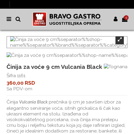
0
Činija za voće 9 cm Vulcania Black
Šifra
1161
360,00 RSD
Sa PDV-om
Činija
prečnika 9 cm je savršen izbor za
Vulcania Black
elegantno serviranje voća, sitnih grickalica ili čak kao
ukrasni element na stolu. Izrađena od
visokokvalitetnog porcelana, ova činija ima prelepu
crnu boju i reljefnu teksturu koja joj daje rafiniran izgled,
čineći je idealnim dodatkom za restorane, bankete, ili