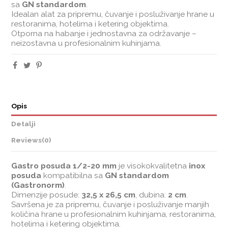
sa
GN standardom
.
Idealan alat za pripremu, čuvanje i posluživanje hrane u
restoranima, hotelima i ketering objektima.
Otporna na habanje i jednostavna za održavanje –
neizostavna u profesionalnim kuhinjama.
Opis
Detalji
Reviews
(0)
Gastro posuda 1/2-20 mm
je visokokvalitetna
inox
posuda
kompatibilna sa
GN standardom
(Gastronorm)
.
Dimenzije posude:
32,5 x 26,5 cm
, dubina:
2 cm
.
Savršena je za pripremu, čuvanje i posluživanje manjih
količina hrane u profesionalnim kuhinjama, restoranima,
hotelima i ketering objektima.