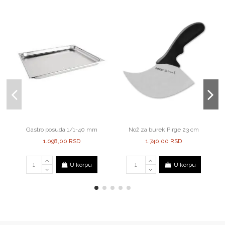
Gastro posuda 1/1-40 mm
Nož za burek Pirge 23 cm
1.098,00 RSD
1.740,00 RSD
U korpu
U korpu