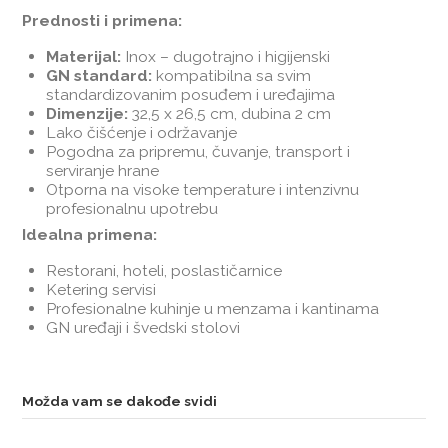
Prednosti i primena:
Materijal:
Inox – dugotrajno i higijenski
GN standard:
kompatibilna sa svim
standardizovanim posuđem i uređajima
Dimenzije:
32,5 x 26,5 cm, dubina 2 cm
Lako čišćenje i održavanje
Pogodna za pripremu, čuvanje, transport i
serviranje hrane
Otporna na visoke temperature i intenzivnu
profesionalnu upotrebu
Idealna primena:
Restorani, hoteli, poslastičarnice
Ketering servisi
Profesionalne kuhinje u menzama i kantinama
GN uređaji i švedski stolovi
Možda vam se dakođe svidi