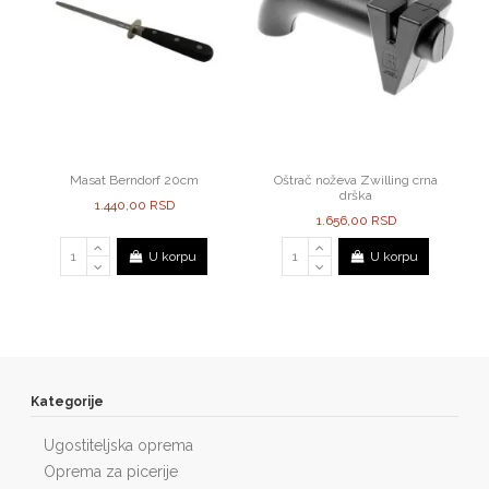
Masat Berndorf 20cm
Oštrač noževa Zwilling crna
drška
1.440,00 RSD
1.656,00 RSD
U korpu
U korpu
Kategorije
Ugostiteljska oprema
Oprema za picerije