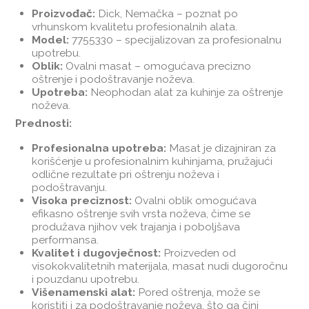
Proizvođač:
Dick, Nemačka – poznat po
vrhunskom kvalitetu profesionalnih alata.
Model:
7755330 – specijalizovan za profesionalnu
upotrebu.
Oblik:
Ovalni masat – omogućava precizno
oštrenje i podoštravanje noževa.
Upotreba:
Neophodan alat za kuhinje za oštrenje
noževa.
Prednosti:
Profesionalna upotreba:
Masat je dizajniran za
korišćenje u profesionalnim kuhinjama, pružajući
odlične rezultate pri oštrenju noževa i
podoštravanju.
Visoka preciznost:
Ovalni oblik omogućava
efikasno oštrenje svih vrsta noževa, čime se
produžava njihov vek trajanja i poboljšava
performansa.
Kvalitet i dugovječnost:
Proizveden od
visokokvalitetnih materijala, masat nudi dugoročnu
i pouzdanu upotrebu.
Višenamenski alat:
Pored oštrenja, može se
koristiti i za podoštravanje noževa, što ga čini