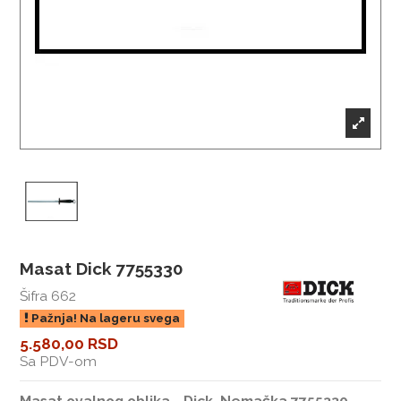
Masat Dick 7755330
Šifra
662
Pažnja! Na lageru svega
5.580,00 RSD
Sa PDV-om
Masat ovalnog oblika - Dick, Nemačka 7755330 –