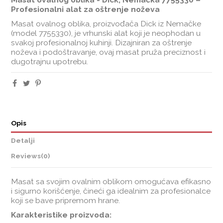
Profesionalni alat za oštrenje noževa
Masat ovalnog oblika, proizvođača Dick iz Nemačke
(model 7755330), je vrhunski alat koji je neophodan u
svakoj profesionalnoj kuhinji. Dizajniran za oštrenje
noževa i podoštravanje, ovaj masat pruža preciznost i
dugotrajnu upotrebu.
Opis
Detalji
Reviews
(0)
Masat sa svojim ovalnim oblikom omogućava efikasno
i sigurno korišćenje, čineći ga idealnim za profesionalce
koji se bave pripremom hrane.
Karakteristike proizvoda: