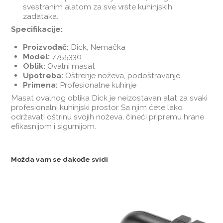
svestranim alatom za sve vrste kuhinjskih
zadataka.
Specifikacije:
Proizvođač:
Dick, Nemačka
Model:
7755330
Oblik:
Ovalni masat
Upotreba:
Oštrenje noževa, podoštravanje
Primena:
Profesionalne kuhinje
Masat ovalnog oblika Dick je neizostavan alat za svaki
profesionalni kuhinjski prostor. Sa njim ćete lako
održavati oštrinu svojih noževa, čineći pripremu hrane
efikasnijom i sigurnijom.
Možda vam se dakođe svidi