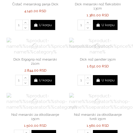
Čistač mesarskog panja Dick
Dick mesarski nož fleksibilni
13cm
4.140,00 RSD
1.380,00 RSD
U korpu
U korpu
Dick Ergogrip nož mesarski
Dick nož pandler 15cm
21cm
1.632,00 RSD
2.844,00 RSD
U korpu
U korpu
Nož mesarski za otkoštavanje
Nož mesarski za otkoštavanje
15cm
tvrdi 15cm
1.500,00 RSD
1.560,00 RSD