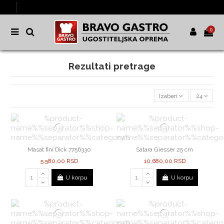
0
Rezultati pretrage
Izaberi
24
Masat fini Dick 7756330
Satara Giesser 25 cm
5.580,00 RSD
10.680,00 RSD
U korpu
U korpu