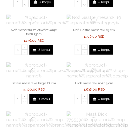
U korpu
U korpu
Nož mesarski za otkoštavanje
Nož Gastro mesarski 19 cm
tvrdi 13cm
1.776,00 RSD
1.176,00 RSD
U korpu
U korpu
Satara mesarska Pirge 21 cm
Dick mesarski nož 15 cm
3.300,00 RSD
1.698,00 RSD
U korpu
U korpu