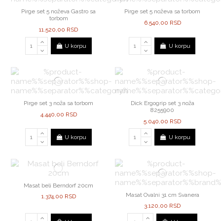
Pirge set 5 noževa Gastro sa
Pirge set 5 noževa sa torbom
torbom
6.540,00 RSD
11.520,00 RSD
U korpu
U korpu
Pirge set 3 noža sa torbom
Dick Ergogrip set 3 noža
8255900
4.440,00 RSD
5.040,00 RSD
U korpu
U korpu
Masat beli Berndorf 20cm
Masat Ovalni 31 cm Svanera
1.374,00 RSD
3.120,00 RSD