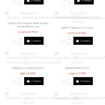
U korpu
U korpu
Oštrač Dick Master Steel Hyper
Dril 9008200-05
Satara Tridentum 22,5 cm
10.920,00 RSD
9.000,00 RSD
U korpu
U korpu
Magnet za noževe 50cm
Satara Hendi 17 cm
948,00 RSD
2.940,00 RSD
U korpu
U korpu