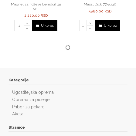
Magnet za noževe Berndorf 45
Masat Dick 7755330
cm
5.580,00 RSD
2.220,00 RSD
U korpu
U korpu
Kategorije
Ugostiteljska oprema
Oprema za picerije
Pribor za pekare
Akcija
Stranice