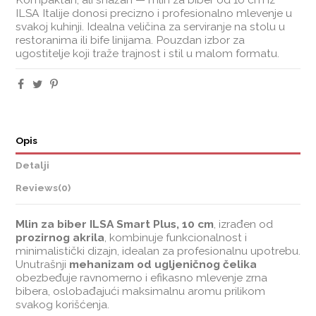
ILSA Italije donosi precizno i profesionalno mlevenje u
svakoj kuhinji. Idealna veličina za serviranje na stolu u
restoranima ili bife linijama. Pouzdan izbor za
ugostitelje koji traže trajnost i stil u malom formatu.
Opis
Detalji
Reviews
(0)
Mlin za biber ILSA Smart Plus, 10 cm
, izrađen od
prozirnog akrila
, kombinuje funkcionalnost i
minimalistički dizajn, idealan za profesionalnu upotrebu.
Unutrašnji
mehanizam od ugljeničnog čelika
obezbeđuje ravnomerno i efikasno mlevenje zrna
bibera, oslobađajući maksimalnu aromu prilikom
svakog korišćenja.