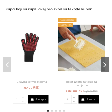
Kupci koji su kupili ovaj proizvod su takođe kupili:
Na rasprodaji!
-156,00 RSD
Rukavica termo-otporna
Roler 12 cm za testo sa
bodljama
990,00 RSD
1.164,00 RSD
1.320,00 RSD
U korpu
U korpu