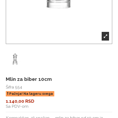
Mlin za biber 10cm
Šifra
554
Pažnja! Na lageru svega
1.140,00 RSD
Sa PDV-om
Kompaktan, ali snažan — mlin za biber od 10 cm iz