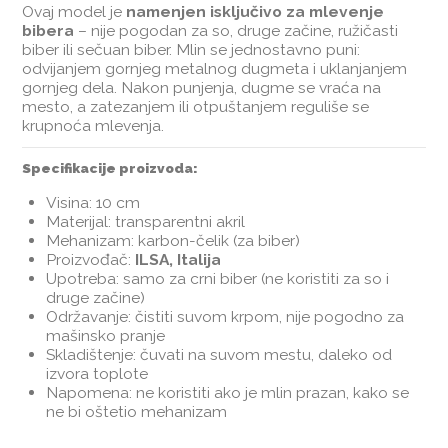
Ovaj model je
namenjen isključivo za mlevenje
bibera
– nije pogodan za so, druge začine, ružičasti
biber ili sečuan biber. Mlin se jednostavno puni:
odvijanjem gornjeg metalnog dugmeta i uklanjanjem
gornjeg dela. Nakon punjenja, dugme se vraća na
mesto, a zatezanjem ili otpuštanjem reguliše se
krupnoća mlevenja.
Specifikacije proizvoda:
Visina: 10 cm
Materijal: transparentni akril
Mehanizam: karbon-čelik (za biber)
Proizvođač:
ILSA, Italija
Upotreba: samo za crni biber (ne koristiti za so i
druge začine)
Održavanje: čistiti suvom krpom, nije pogodno za
mašinsko pranje
Skladištenje: čuvati na suvom mestu, daleko od
izvora toplote
Napomena: ne koristiti ako je mlin prazan, kako se
ne bi oštetio mehanizam