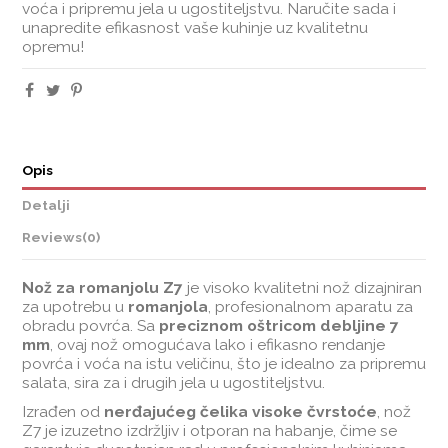
voća i pripremu jela u ugostiteljstvu. Naručite sada i
unapredite efikasnost vaše kuhinje uz kvalitetnu
opremu!
Opis
Detalji
Reviews
(0)
Nož za romanjolu Z7
je visoko kvalitetni nož dizajniran
za upotrebu u
romanjola
, profesionalnom aparatu za
obradu povrća. Sa
preciznom oštricom debljine 7
mm
, ovaj nož omogućava lako i efikasno rendanje
povrća i voća na istu veličinu, što je idealno za pripremu
salata, sira za i drugih jela u ugostiteljstvu.
Izrađen od
nerđajućeg čelika visoke čvrstoće
, nož
Z7 je izuzetno izdržljiv i otporan na habanje, čime se