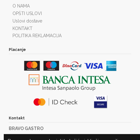
O NAMA
OPŠTI USLOVI
Uslovi dostave
KONTAKT
POLITIKA REKLAMACIJA
Plaćanje
Kontakt
BRAVO GASTRO
Marije Bursać 23