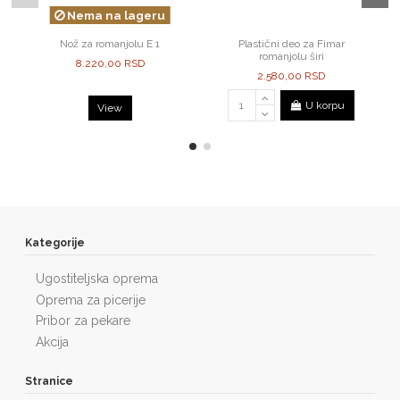
Nema na lageru
Nož za romanjolu E 1
Plastični deo za Fimar
romanjolu širi
8.220,00 RSD
2.580,00 RSD
U korpu
View
Kategorije
Ugostiteljska oprema
Oprema za picerije
Pribor za pekare
Akcija
Stranice