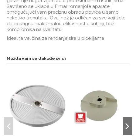
garantuje dugotrajan rad u profesionalnim kuhinjama.
Savršeno se uklapa u Fimar romanjole aparate,
omogućujući vam preciznu obradu povrća u samo
nekoliko trenutaka. Ovaj nož je odličan za sve koji žele
da postignu maksimalnu efikasnost u kuhinji, bez
kompromisa na kvalitetu.
Idealna veličina za rendanje sira u picerijama
Možda vam se dakođe svidi