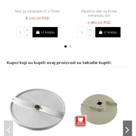
Nož za romanjolu E 2 Fimar
Plastični deo za Fimar
romanjolu širi
8.220,00 RSD
2.580,00 RSD
U korpu
U korpu
Kupci koji su kupili ovaj proizvod su takođe kupili: