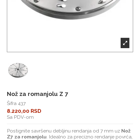
Nož za romanjolu Z 7
Šifra
437
8.220,00 RSD
Sa PDV-om
Postignite savršenu debljinu rendanja od 7 mm uz
Nož
Z7 za romanjolu
. Idealno za precizno rendanje povrća,