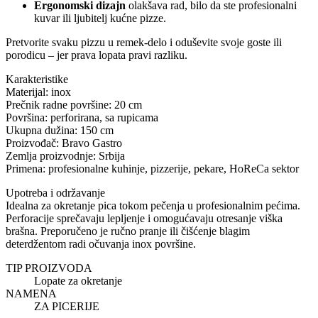
Ergonomski dizajn
olakšava rad, bilo da ste profesionalni
kuvar ili ljubitelj kućne pizze.
Pretvorite svaku pizzu u remek-delo i oduševite svoje goste ili
porodicu – jer prava lopata pravi razliku.
Karakteristike
Materijal: inox
Prečnik radne površine: 20 cm
Površina: perforirana, sa rupicama
Ukupna dužina: 150 cm
Proizvođač: Bravo Gastro
Zemlja proizvodnje: Srbija
Primena: profesionalne kuhinje, pizzerije, pekare, HoReCa sektor
Upotreba i održavanje
Idealna za okretanje pica tokom pečenja u profesionalnim pećima.
Perforacije sprečavaju lepljenje i omogućavaju otresanje viška
brašna. Preporučeno je ručno pranje ili čišćenje blagim
deterdžentom radi očuvanja inox površine.
TIP PROIZVODA
Lopate za okretanje
NAMENA
ZA PICERIJE