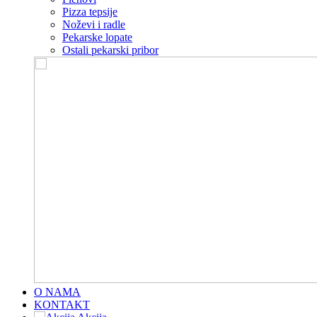
Pizza tepsije
Noževi i radle
Pekarske lopate
Ostali pekarski pribor
O NAMA
KONTAKT