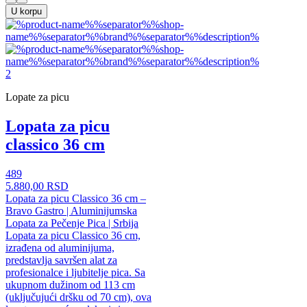
U korpu
Lopate za picu
Lopata za picu
classico 36 cm
489
5.880,00 RSD
Lopata za picu Classico 36 cm –
Bravo Gastro | Aluminijumska
Lopata za Pečenje Pica | Srbija
Lopata za picu Classico 36 cm,
izrađena od aluminijuma,
predstavlja savršen alat za
profesionalce i ljubitelje pica. Sa
ukupnom dužinom od 113 cm
(uključujući dršku od 70 cm), ova