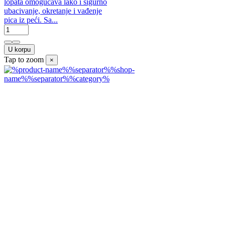
lopata omogućava lako i sigurno
ubacivanje, okretanje i vađenje
pica iz peći. Sa...
U korpu
Tap to zoom
×