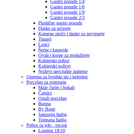
Gastro posude 1/4
Gastro posude 1/6
Gastro posude 1/9
Gastro posude 2/3
Plastične gastro posude
Daske za sečenje
Kamene ploče i daske za serviranje
Tiganji
Lonci
Šerpe i kaserole
Ovali i korpe za posluženje
Kuhinjski pribor
Kuhinjski noževi
Noževi specijalne namene
Oprema za švedski sto i ketering
Porcelan za restorane
Male činije i bokali
Čajnici
Ostali porcelan
Bonna
By Bone
Saturnija Italija
Tognana Italija
Pribor za jelo - escajg
London 18/10