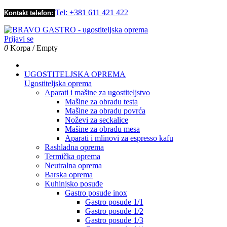
Tel: +381 611 421 422
Kontakt telefon:
Prijavi se
0
Korpa
/
Empty
UGOSTITELJSKA OPREMA
Ugostiteljska oprema
Aparati i mašine za ugostiteljstvo
Mašine za obradu testa
Mašine za obradu povrća
Noževi za seckalice
Mašine za obradu mesa
Aparati i mlinovi za espresso kafu
Rashladna oprema
Termička oprema
Neutralna oprema
Barska oprema
Kuhinjsko posuđe
Gastro posude inox
Gastro posude 1/1
Gastro posude 1/2
Gastro posude 1/3