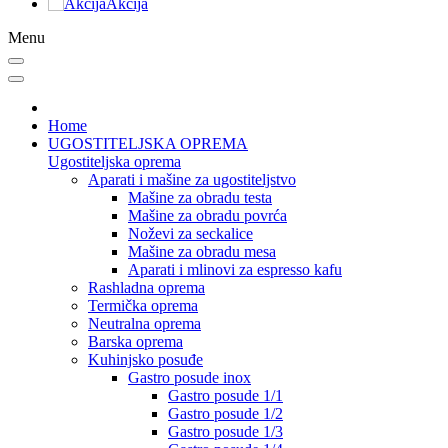
Akcija
Menu
Home
UGOSTITELJSKA OPREMA
Ugostiteljska oprema
Aparati i mašine za ugostiteljstvo
Mašine za obradu testa
Mašine za obradu povrća
Noževi za seckalice
Mašine za obradu mesa
Aparati i mlinovi za espresso kafu
Rashladna oprema
Termička oprema
Neutralna oprema
Barska oprema
Kuhinjsko posuđe
Gastro posude inox
Gastro posude 1/1
Gastro posude 1/2
Gastro posude 1/3