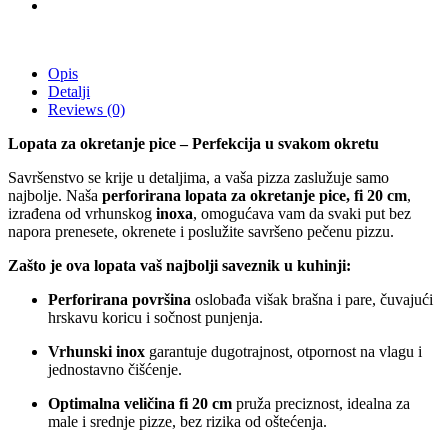
Opis
Detalji
Reviews
(0)
Lopata za okretanje pice – Perfekcija u svakom okretu
Savršenstvo se krije u detaljima, a vaša pizza zaslužuje samo
najbolje. Naša
perforirana lopata za okretanje pice, fi 20 cm
,
izrađena od vrhunskog
inoxa
, omogućava vam da svaki put bez
napora prenesete, okrenete i poslužite savršeno pečenu pizzu.
Zašto je ova lopata vaš najbolji saveznik u kuhinji:
Perforirana površina
oslobađa višak brašna i pare, čuvajući
hrskavu koricu i sočnost punjenja.
Vrhunski inox
garantuje dugotrajnost, otpornost na vlagu i
jednostavno čišćenje.
Optimalna veličina fi 20 cm
pruža preciznost, idealna za
male i srednje pizze, bez rizika od oštećenja.