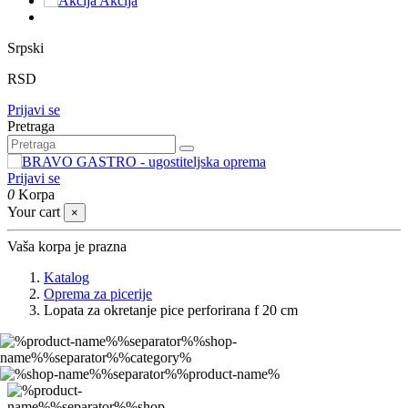
Akcija
Srpski
RSD
Prijavi se
Pretraga
Prijavi se
0
Korpa
Your cart
×
Vaša korpa je prazna
Katalog
Oprema za picerije
Lopata za okretanje pice perforirana f 20 cm