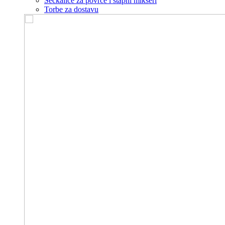
Seckalice za povrće i štapni mikseri
Torbe za dostavu