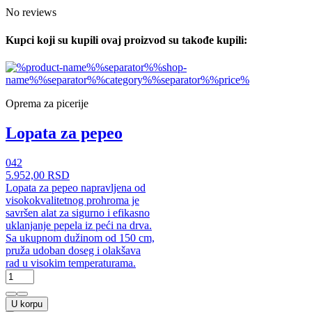
No reviews
Kupci koji su kupili ovaj proizvod su takođe kupili:
Oprema za picerije
Lopata za pepeo
042
5.952,00 RSD
Lopata za pepeo napravljena od
visokokvalitetnog prohroma je
savršen alat za sigurno i efikasno
uklanjanje pepela iz peći na drva.
Sa ukupnom dužinom od 150 cm,
pruža udoban doseg i olakšava
rad u visokim temperaturama.
U korpu