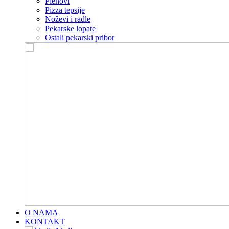
Plehovi
Pizza tepsije
Noževi i radle
Pekarske lopate
Ostali pekarski pribor
O NAMA
KONTAKT