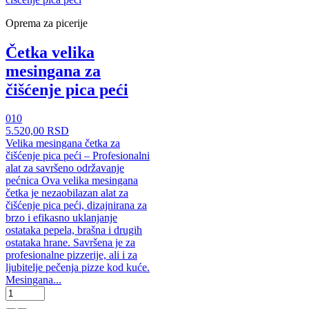
Oprema za picerije
Četka velika
mesingana za
čišćenje pica peći
010
5.520,00 RSD
Velika mesingana četka za
čišćenje pica peći – Profesionalni
alat za savršeno održavanje
pećnica Ova velika mesingana
četka je nezaobilazan alat za
čišćenje pica peći, dizajnirana za
brzo i efikasno uklanjanje
ostataka pepela, brašna i drugih
ostataka hrane. Savršena je za
profesionalne pizzerije, ali i za
ljubitelje pečenja pizze kod kuće.
Mesingana...