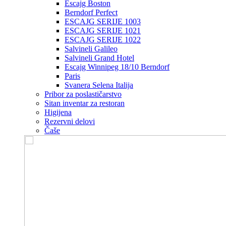
Escajg Boston
Berndorf Perfect
ESCAJG SERIJE 1003
ESCAJG SERIJE 1021
ESCAJG SERIJE 1022
Salvineli Galileo
Salvineli Grand Hotel
Escajg Winnipeg 18/10 Berndorf
Paris
Svanera Selena Italija
Pribor za poslastičarstvo
Sitan inventar za restoran
Higijena
Rezervni delovi
Čaše