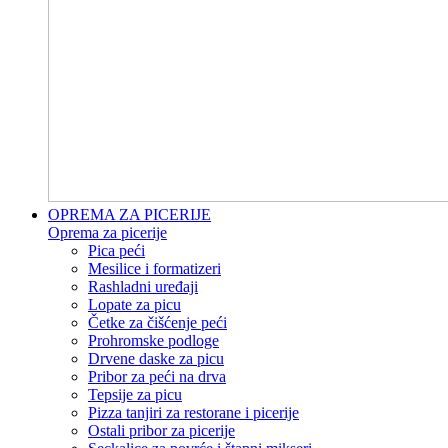
OPREMA ZA PICERIJE
Oprema za picerije
Pica peći
Mesilice i formatizeri
Rashladni uređaji
Lopate za picu
Četke za čišćenje peći
Prohromske podloge
Drvene daske za picu
Pribor za peći na drva
Tepsije za picu
Pizza tanjiri za restorane i picerije
Ostali pribor za picerije