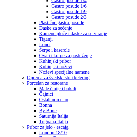
Gastro posude 1/4
Gastro posude 1/6
Gastro posude 1/9
Gastro posude 2/3
Plastične gastro posude
Daske za sečenje
Kamene ploče i daske za serviranje
Tiganji
Lonci
Šerpe i kaserole
Ovali i korpe za posluženje
Kuhinjski pribor
Kuhinjski noževi
Noževi specijalne namene
Oprema za švedski sto i ketering
Porcelan za restorane
Male činije i bokali
Čajnici
Ostali porcelan
Bonna
By Bone
Saturnija Italija
Tognana Italija
Pribor za jelo - escajg
London 18/10