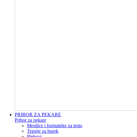
PRIBOR ZA PEKARE
Pribor za pekare
Mesilice i formatirke za testo
Tepsije za burek
Plehovi