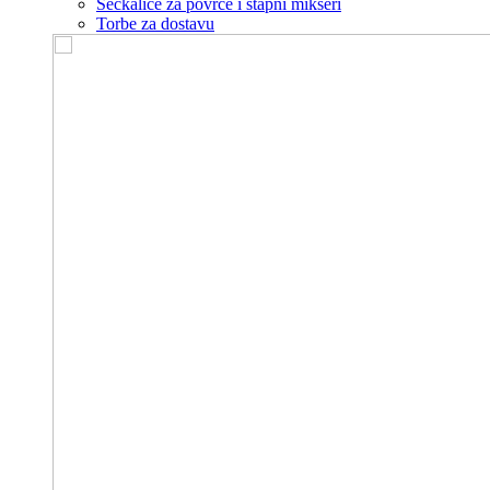
Seckalice za povrće i štapni mikseri
Torbe za dostavu