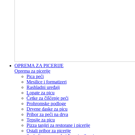
OPREMA ZA PICERIJE
Oprema za picerije
Pica peći
Mesilice i formatizeri
Rashladni uređaji
Lopate za picu
Četke za čišćenje peći
Prohromske podloge
Drvene daske za picu
Pribor za peći na drva
Tepsije za picu
Pizza tanjiri za restorane i picerije
Ostali pribor za picerije