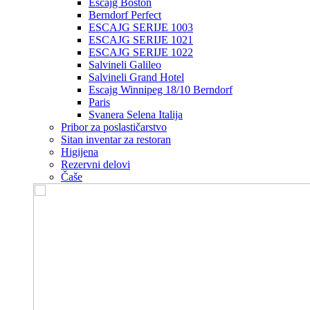
Escajg Boston
Berndorf Perfect
ESCAJG SERIJE 1003
ESCAJG SERIJE 1021
ESCAJG SERIJE 1022
Salvineli Galileo
Salvineli Grand Hotel
Escajg Winnipeg 18/10 Berndorf
Paris
Svanera Selena Italija
Pribor za poslastičarstvo
Sitan inventar za restoran
Higijena
Rezervni delovi
Čaše