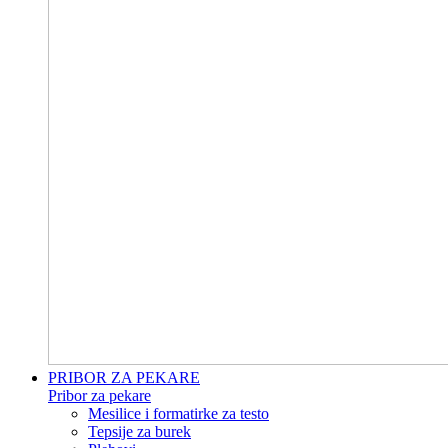
PRIBOR ZA PEKARE
Pribor za pekare
Mesilice i formatirke za testo
Tepsije za burek