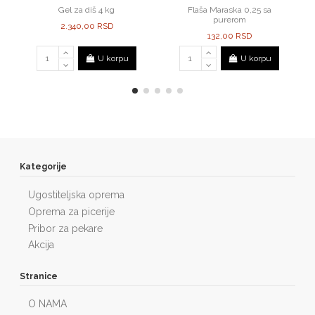
Gel za diš 4 kg
Flaša Maraska 0,25 sa
purerom
2.340,00 RSD
132,00 RSD
U korpu
U korpu
Kategorije
Ugostiteljska oprema
Oprema za picerije
Pribor za pekare
Akcija
Stranice
O NAMA