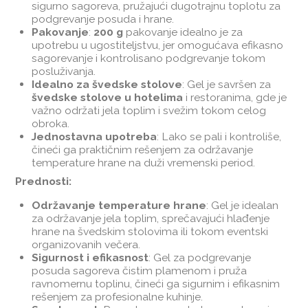
sigurno sagoreva, pružajući dugotrajnu toplotu za
podgrevanje posuda i hrane.
Pakovanje
:
200 g
pakovanje idealno je za
upotrebu u ugostiteljstvu, jer omogućava efikasno
sagorevanje i kontrolisano podgrevanje tokom
posluživanja.
Idealno za švedske stolove
: Gel je savršen za
švedske stolove u hotelima
i restoranima, gde je
važno održati jela toplim i svežim tokom celog
obroka.
Jednostavna upotreba
: Lako se pali i kontroliše,
čineći ga praktičnim rešenjem za održavanje
temperature hrane na duži vremenski period.
Prednosti:
Održavanje temperature hrane
: Gel je idealan
za održavanje jela toplim, sprečavajući hlađenje
hrane na švedskim stolovima ili tokom eventski
organizovanih večera.
Sigurnost i efikasnost
: Gel za podgrevanje
posuda sagoreva čistim plamenom i pruža
ravnomernu toplinu, čineći ga sigurnim i efikasnim
rešenjem za profesionalne kuhinje.