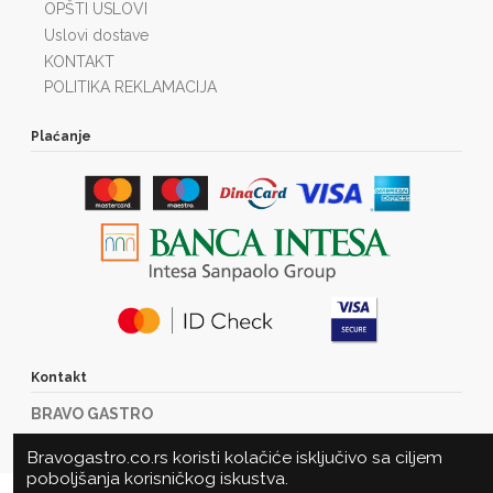
OPŠTI USLOVI
Uslovi dostave
KONTAKT
POLITIKA REKLAMACIJA
Plaćanje
Kontakt
BRAVO GASTRO
Marije Bursać 23
Bravogastro.co.rs koristi kolačiće isključivo sa ciljem
21000 Novi Sad
poboljšanja korisničkog iskustva.
Tel: +381216360485