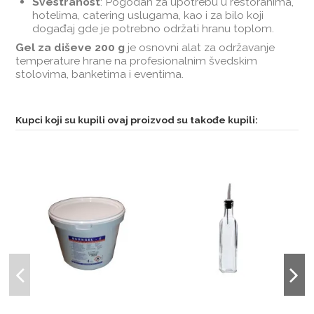
Svestranost
: Pogodan za upotrebu u restoranima,
hotelima, catering uslugama, kao i za bilo koji
događaj gde je potrebno održati hranu toplom.
Gel za diševe 200 g
je osnovni alat za održavanje
temperature hrane na profesionalnim švedskim
stolovima, banketima i eventima.
Kupci koji su kupili ovaj proizvod su takođe kupili: