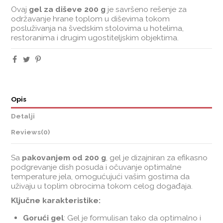
Ovaj
gel za diševe 200 g
je savršeno rešenje za
održavanje hrane toplom u diševima tokom
posluživanja na švedskim stolovima u hotelima,
restoranima i drugim ugostiteljskim objektima.
Opis
Detalji
Reviews
(0)
Sa
pakovanjem od 200 g
, gel je dizajniran za efikasno
podgrevanje dish posuda i očuvanje optimalne
temperature jela, omogućujući vašim gostima da
uživaju u toplim obrocima tokom celog događaja.
Ključne karakteristike:
Gorući gel
: Gel je formulisan tako da optimalno i