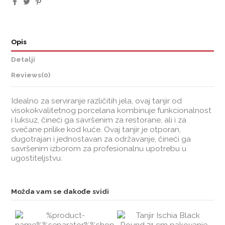
Opis
Detalji
Reviews
(0)
Idealno za serviranje različitih jela, ovaj tanjir od
visokokvalitetnog porcelana kombinuje funkcionalnost
i luksuz, čineći ga savršenim za restorane, ali i za
svečane prilike kod kuće. Ovaj tanjir je otporan,
dugotrajan i jednostavan za održavanje, čineći ga
savršenim izborom za profesionalnu upotrebu u
ugostiteljstvu.
Možda vam se dakođe svidi