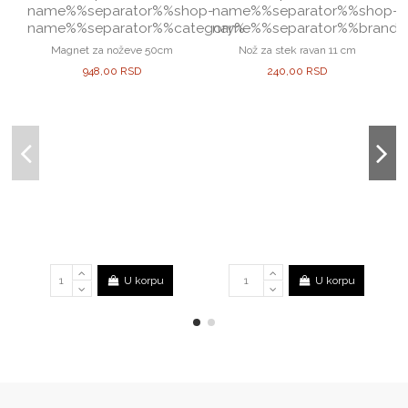
Magnet za noževe 50cm
Nož za stek ravan 11 cm
948,00 RSD
240,00 RSD
U korpu
U korpu