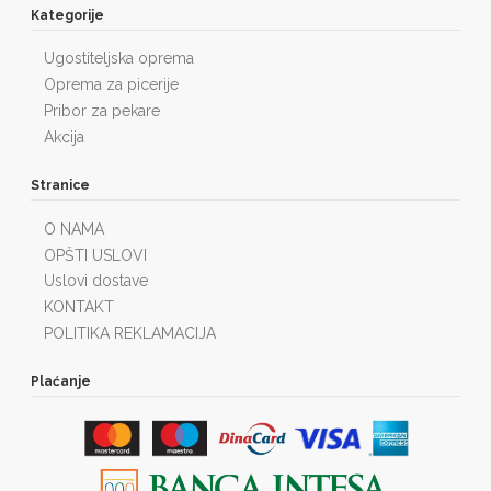
Kategorije
Ugostiteljska oprema
Oprema za picerije
Pribor za pekare
Akcija
Stranice
O NAMA
OPŠTI USLOVI
Uslovi dostave
KONTAKT
POLITIKA REKLAMACIJA
Plaćanje