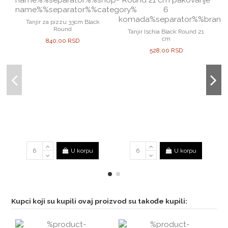
Tanjir za pizzu 33cm Black
Round
Tanjir Ischia Black Round 21
cm
840,00 RSD
528,00 RSD
U korpu
U korpu
Kupci koji su kupili ovaj proizvod su takođe kupili: