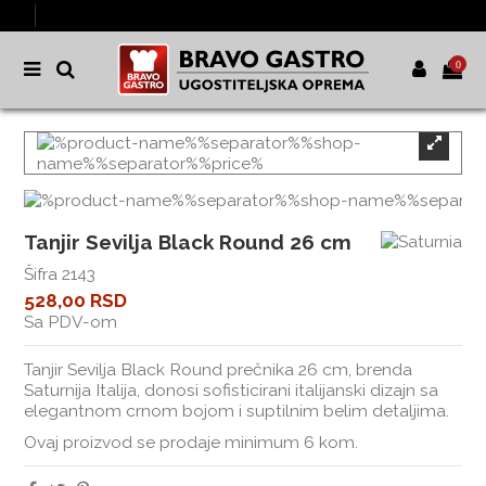
0
Tanjir Sevilja Black Round 26 cm
Šifra
2143
528,00 RSD
Sa PDV-om
Tanjir Sevilja Black Round prečnika 26 cm, brenda
Saturnija Italija, donosi sofisticirani italijanski dizajn sa
elegantnom crnom bojom i suptilnim belim detaljima.
Ovaj proizvod se prodaje minimum 6 kom.