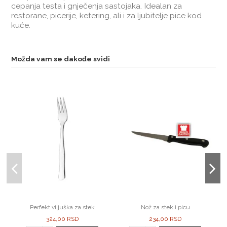
cepanja testa i gnječenja sastojaka. Idealan za
restorane, picerije, ketering, ali i za ljubitelje pice kod
kuće.
Možda vam se dakođe svidi
Perfekt viljuška za stek
Nož za stek i picu
324,00 RSD
234,00 RSD