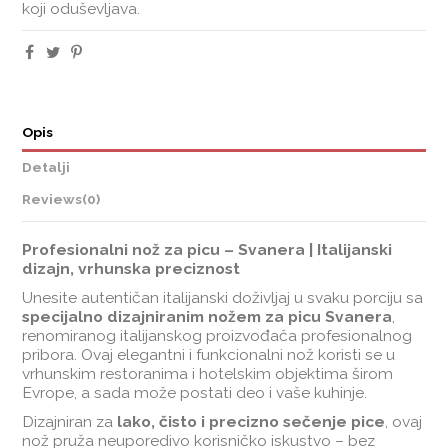
koji oduševljava.
Opis
Detalji
Reviews
(0)
Profesionalni nož za picu – Svanera | Italijanski
dizajn, vrhunska preciznost
Unesite autentičan italijanski doživljaj u svaku porciju sa
specijalno dizajniranim nožem za picu Svanera
,
renomiranog italijanskog proizvođača profesionalnog
pribora. Ovaj elegantni i funkcionalni nož koristi se u
vrhunskim restoranima i hotelskim objektima širom
Evrope, a sada može postati deo i vaše kuhinje.
Dizajniran za
lako, čisto i precizno sečenje pice
, ovaj
nož pruža neuporedivo korisničko iskustvo – bez