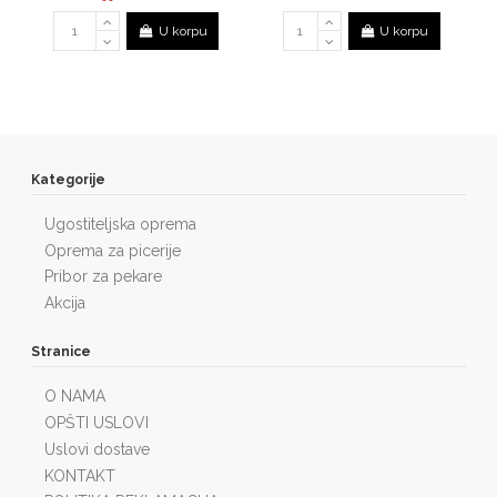
U korpu
U korpu
Kategorije
Ugostiteljska oprema
Oprema za picerije
Pribor za pekare
Akcija
Stranice
O NAMA
OPŠTI USLOVI
Uslovi dostave
KONTAKT