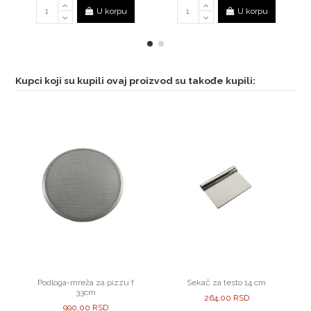
U korpu
U korpu
Kupci koji su kupili ovaj proizvod su takođe kupili:
Podloga-mreža za pizzu f
Sekač za testo 14 cm
33cm
264,00 RSD
990,00 RSD