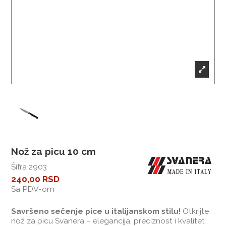
Nož za picu 10 cm
Šifra
2903
240,00 RSD
Sa PDV-om
Savršeno sečenje pice u italijanskom stilu!
Otkrijte
nož za picu Svanera – elegancija, preciznost i kvalitet