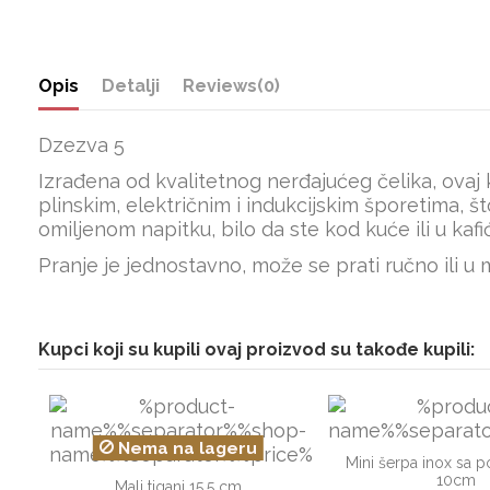
Opis
Detalji
Reviews
(0)
Dzezva 5
Izrađena od kvalitetnog nerđajućeg čelika, ova
plinskim, električnim i indukcijskim šporetima, što
omiljenom napitku, bilo da ste kod kuće ili u kafi
Pranje je jednostavno, može se prati ručno ili u 
Kupci koji su kupili ovaj proizvod su takođe kupili:
Nema na lageru
Mini šerpa inox sa 
10cm
Mali tiganj 15,5 cm