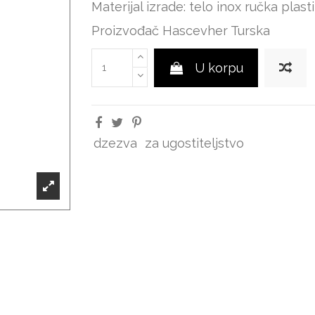
Materijal izrade: telo inox ručka plast
Proizvođač Hascevher Turska
U korpu
dzezva
za ugostiteljstvo