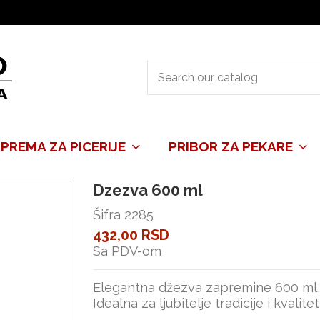
PREMA ZA PICERIJE
PRIBOR ZA PEKARE
Dzezva 600 ml
Šifra
2285
432,00 RSD
Sa PDV-om
Elegantna džezva zapremine 600 ml, s
Idealna za ljubitelje tradicije i kvali