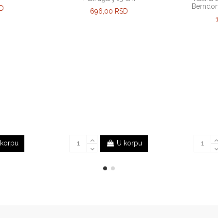
Berndor
SD
696,00 RSD
 korpu
U korpu