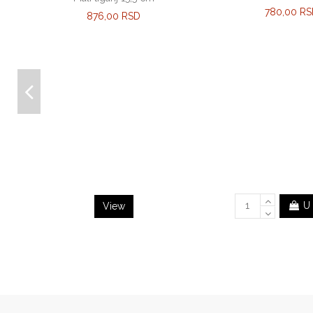
780,00 R
876,00 RSD
U
View