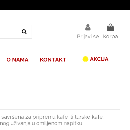
Prijavi se
Korpa
AKCIJA
O NAMA
KONTAKT
avršena za pripremu kafe ili turske kafe.
tetnog uživanja u omiljenom napitku