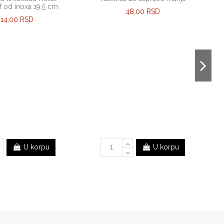
f od inoxa 19,5 cm
48,00 RSD
114,00 RSD
U korpu
U korpu