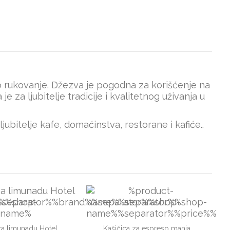
o rukovanje. Džezva je pogodna za korišćenje na
e za ljubitelje tradicije i kvalitetnog uživanja u
ubitelje kafe, domaćinstva, restorane i kafiće..
za limunadu Hotel
Kašičica za espreso manja