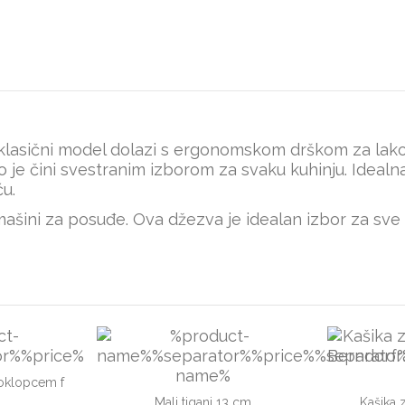
j klasični model dolazi s ergonomskom drškom za lak
 je čini svestranim izborom za svaku kuhinju. Idealna j
ću.
mašini za posuđe. Ova džezva je idealan izbor za sve lj
poklopcem f
Mali tiganj 13 cm
Kašika 