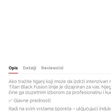
Opis
Detalji
Reviews
(0)
Ako tražite tiganj koji može da izdrži intenzivan
Titan Black Fusion linije je dizajniran za vas. N
čine ga izuzetnim izborom za profesionalnu i k
✅ Glavne prednosti:
Radi na svim vrstama šporeta – uključujući induk