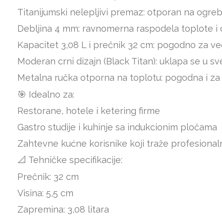
Titanijumski nelepljivi premaz: otporan na ogre
Debljina 4 mm: ravnomerna raspodela toplote i du
Kapacitet 3,08 L i prečnik 32 cm: pogodno za već
Moderan crni dizajn (Black Titan): uklapa se u sv
Metalna ručka otporna na toplotu: pogodna i za
🎯 Idealno za:
Restorane, hotele i ketering firme
Gastro studije i kuhinje sa indukcionim pločama
Zahtevne kućne korisnike koji traže profesionaln
📐 Tehničke specifikacije:
Prečnik: 32 cm
Visina: 5,5 cm
Zapremina: 3,08 litara