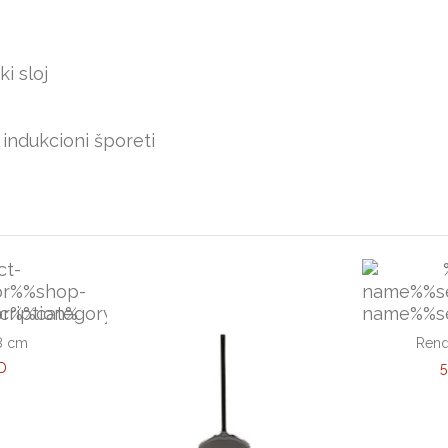
i sloj
 indukcioni šporeti
 8 cm
Ren
D