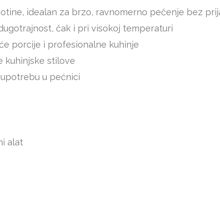
botine, idealan za brzo, ravnomerno pečenje bez prij
gotrajnost, čak i pri visokoj temperaturi
e porcije i profesionalne kuhinje
e kuhinjske stilove
 upotrebu u pećnici
i alat