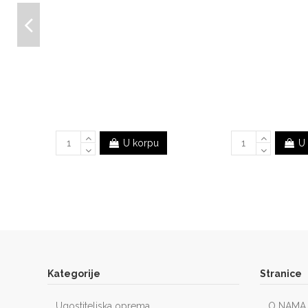
U korpu
U
Kategorije
Stranice
Ugostiteljska oprema
O NAMA