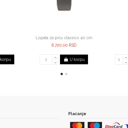
Lopata za picu classico 40 cm
6.720,00 RSD
 korpu
U korpu
Plaćanje