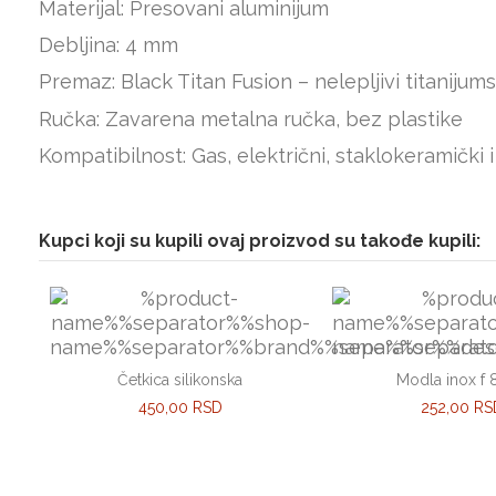
Materijal: Presovani aluminijum
Debljina: 4 mm
Premaz: Black Titan Fusion – nelepljivi titanijumsk
Ručka: Zavarena metalna ručka, bez plastike
Kompatibilnost: Gas, električni, staklokeramički i
Kupci koji su kupili ovaj proizvod su takođe kupili:
Četkica silikonska
Modla inox f
450,00 RSD
252,00 RS