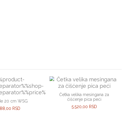
Četka velika mesingana za
čišćenje pica peći
de 20 cm WSG
5.520,00 RSD
588,00 RSD