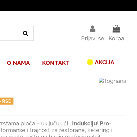
Prijavi se
Korpa
AKCIJA
O NAMA
KONTAKT
0 RSD
 vrstama ploča – uključujući i
indukciju
!
Pro-
ormanse i trajnost za restorane, ketering i
saznajte zašto ga biraju profesionalci!