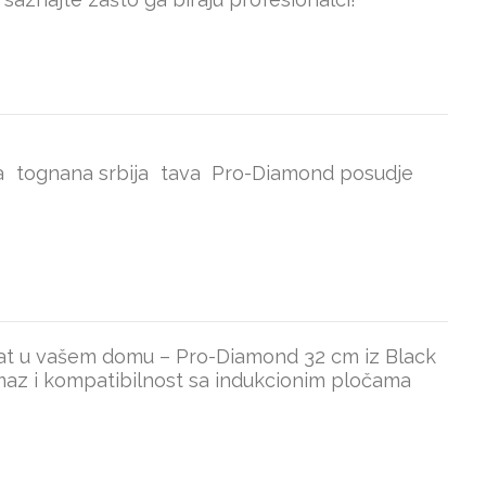
a
tognana srbija
tava
Pro-Diamond posudje
ezultat u vašem domu – Pro-Diamond 32 cm iz Black
premaz i kompatibilnost sa indukcionim pločama