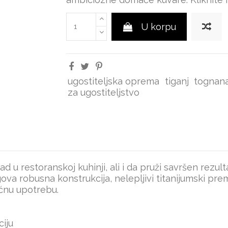
U korpu
ugostiteljska oprema
tiganj
tognan
za ugostiteljstvo
 rad u restoranskoj kuhinji, ali i da pruži savršen r
jegova robusna konstrukcija, nelepljivi titanijumski 
ućnu upotrebu.
ciju