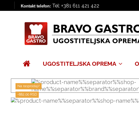
Tel: +381 611 421 422
Kontakt telefon:
UGOSTITELJSKA OPREMA
O
Na rasprodaji!
-882,00 RSD