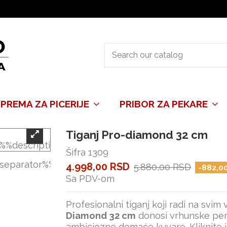
PREMA ZA PICERIJE
PRIBOR ZA PEKARE
Tiganj Pro-diamond 32 cm
Šifra
1309
4.998,00 RSD
5.880,00 RSD
-882,0
Sa PDV-om
Profesionalni tiganj koji radi na svim
Diamond 32 cm
donosi vrhunske perf
ambiciozne domaće kuvare. Kliknite i 