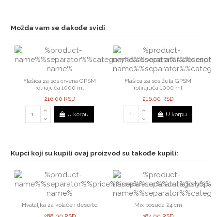
Možda vam se dakođe svidi
Flašica za sos crvena GPSM
Flašica za sos žuta GPSM
rotirajuća 1000 ml
rotirajuća 1000 ml
216,00 RSD
216,00 RSD
U korpu
U korpu
Kupci koji su kupili ovaj proizvod su takođe kupili:
Hvataljka za kolače i deserte
Mix posuda 24 cm
288,00 RSD
384,00 RSD