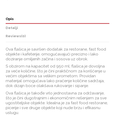
Opis
Detalji
Reviews
(0)
Ova flašica je savršen dodatak za restorane, fast food
objekte i kafeterije, omogućavajući precizno i lako
doziranje omiljenih začina i sosova uz obrok.
S obzirom na kapacitet od 950 ml, flašica je dovoljna
za veće količine, što je čini praktičnom za korišćenje u
većim objektima sa velikim prometom. Providan
materijal omogućava lako praćenje količine sadržaja,
dok dizajn boce olakšava rukovanje i sipanje.
Ova flašica je takođe vrlo jednostavna za održavanje,
što je čini dugotrajnim i ekonomičnim rešenjem za sve
ugostiteljske objekte. Idealna je za fast food restorane,
picerije i sve druge objekte koji nude brzu i efikasnu
uslugu.