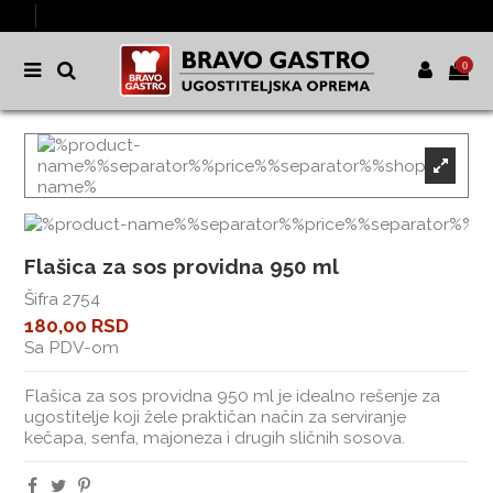
0
Flašica za sos providna 950 ml
Šifra
2754
180,00 RSD
Sa PDV-om
Flašica za sos providna 950 ml je idealno rešenje za
ugostitelje koji žele praktičan način za serviranje
kečapa, senfa, majoneza i drugih sličnih sosova.