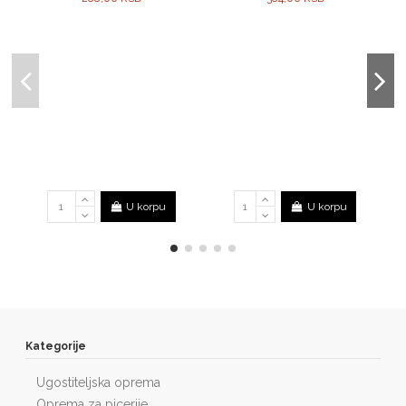
U korpu
U korpu
Kategorije
Ugostiteljska oprema
Oprema za picerije