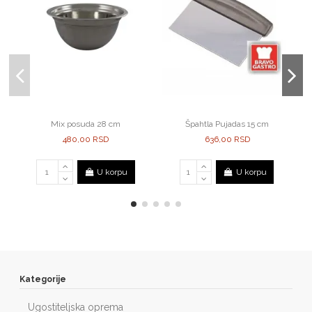
Mix posuda 28 cm
Špahtla Pujadas 15 cm
480,00 RSD
636,00 RSD
U korpu
U korpu
Kategorije
Ugostiteljska oprema