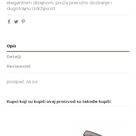
elegantnim dizajnom, pruža precizno doziranje i
dugotrajnu izdržljivost.
Opis
Detalji
Reviews
(0)
posipač za so
Kupci koji su kupili ovaj proizvod su takođe kupili: