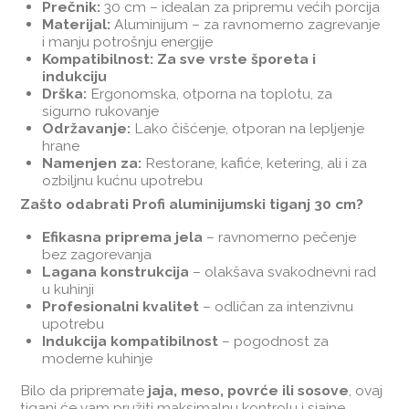
Prečnik:
30 cm – idealan za pripremu većih porcija
Materijal:
Aluminijum – za ravnomerno zagrevanje
i manju potrošnju energije
Kompatibilnost:
Za sve vrste šporeta i
indukciju
Drška:
Ergonomska, otporna na toplotu, za
sigurno rukovanje
Održavanje:
Lako čišćenje, otporan na lepljenje
hrane
Namenjen za:
Restorane, kafiće, ketering, ali i za
ozbiljnu kućnu upotrebu
Zašto odabrati Profi aluminijumski tiganj 30 cm?
Efikasna priprema jela
– ravnomerno pečenje
bez zagorevanja
Lagana konstrukcija
– olakšava svakodnevni rad
u kuhinji
Profesionalni kvalitet
– odličan za intenzivnu
upotrebu
Indukcija kompatibilnost
– pogodnost za
moderne kuhinje
Bilo da pripremate
jaja, meso, povrće ili sosove
, ovaj
tiganj će vam pružiti maksimalnu kontrolu i sjajne