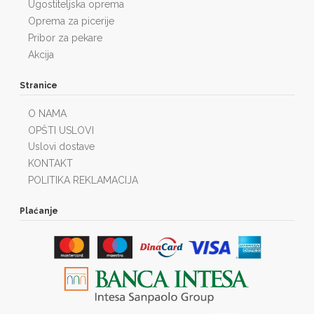
Ugostiteljska oprema
Oprema za picerije
Pribor za pekare
Akcija
Stranice
O NAMA
OPŠTI USLOVI
Uslovi dostave
KONTAKT
POLITIKA REKLAMACIJA
Plaćanje