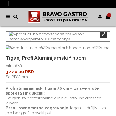
0
Tiganj Profi Aluminijumski f 30cm
Šifra
883
3.420,00 RSD
Sa PDV-om
Profi aluminijumski tiganj 30 cm – za sve vrste
šporeta i indukciju!
Savršen za profesionalne kuhinje i ozbiljne domaće
kuvare.
Brzo i ravnomerno zagrevanje
, lagan i izdržljiv – za
jela bez greške svaki put.