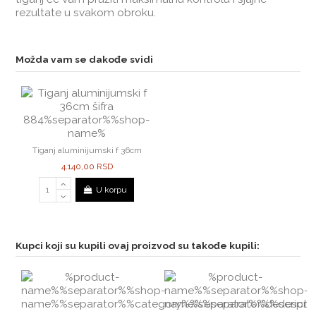
rezultate u svakom obroku.
Možda vam se dakođe svidi
Tiganj aluminijumski f 36cm
4.140,00 RSD
U korpu
Kupci koji su kupili ovaj proizvod su takođe kupili: