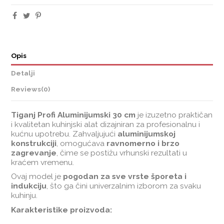
Opis
Detalji
Reviews
(0)
Tiganj Profi Aluminijumski 30 cm
je izuzetno praktičan
i kvalitetan kuhinjski alat dizajniran za profesionalnu i
kućnu upotrebu. Zahvaljujući
aluminijumskoj
konstrukciji
, omogućava
ravnomerno i brzo
zagrevanje
, čime se postižu vrhunski rezultati u
kraćem vremenu.
Ovaj model je
pogodan za sve vrste šporeta i
indukciju
, što ga čini univerzalnim izborom za svaku
kuhinju.
Karakteristike proizvoda: