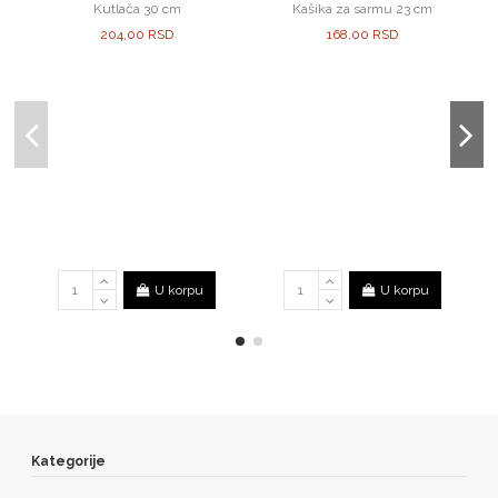
Kutlača 30 cm
Kašika za sarmu 23 cm
204,00 RSD
168,00 RSD
U korpu
U korpu
Kategorije