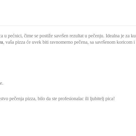
 pećnici, čime se postiže savršen rezultat u pečenju. Idealna je za kuće
tu
, vaša pizza će uvek biti ravnomerno pečena, sa savršenom koricom 
e.
stvo pečenja pizza, bilo da ste profesionalac ili ljubitelj pica!