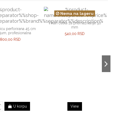
Nema na lageru
Vikan četka za premazivanje 50
mm
icu perforirana 45 cm
ijum, profesionalna
540,00 RSD
.800,00 RSD
P
U korpu
View