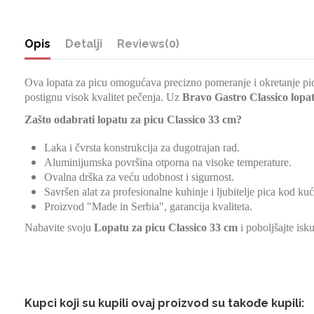
Opis
Detalji
Reviews
(0)
Ova lopata za picu omogućava precizno pomeranje i okretanje pica u
postignu visok kvalitet pečenja. Uz
Bravo Gastro Classico lopa
Zašto odabrati lopatu za picu Classico 33 cm?
Laka i čvrsta konstrukcija za dugotrajan rad.
Aluminijumska površina otporna na visoke temperature.
Ovalna drška za veću udobnost i sigurnost.
Savršen alat za profesionalne kuhinje i ljubitelje pica kod kuć
Proizvod "Made in Serbia", garancija kvaliteta.
Nabavite svoju
Lopatu za picu Classico 33 cm
i poboljšajte isku
Kupci koji su kupili ovaj proizvod su takođe kupili: