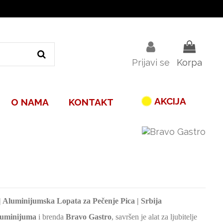
Prijavi se
Korpa
AKCIJA
O NAMA
KONTAKT
| Aluminijumska Lopata za Pečenje Pica | Srbija
luminijuma
i brenda
Bravo Gastro
, savršen je alat za ljubitelje