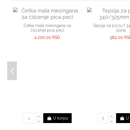
Četka mala mesingana za
Tepsija za pizzu f
čišćenje pica peci
puna
4.200,00 RSD
582,00 RS
U korpu
U