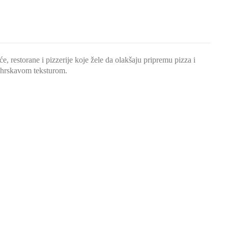
, restorane i pizzerije koje žele da olakšaju pripremu pizza i
i hrskavom teksturom.