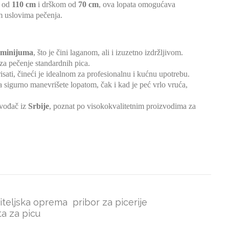
m od
110 cm
i drškom od
70 cm
, ova lopata omogućava
im uslovima pečenja.
uminijuma
, što je čini laganom, ali i izuzetno izdržljivom.
 za pečenje standardnih pica.
isati, čineći je idealnom za profesionalnu i kućnu upotrebu.
igurno manevrišete lopatom, čak i kad je peć vrlo vruća,
zvođač iz
Srbije
, poznat po visokokvalitetnim proizvodima za
iteljska oprema
pribor za picerije
ta za picu