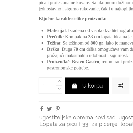
pica i profesionalne kuvarе. Sa ukupnom dužino
jednostavno i sigurno rukovanje, čak i u najtoplij
Ključne karakteristike proizvoda:
Materijal
: Izrađena od visoko kvalitetnog
al
Prečnik
: Kompaktna
33 cm
lopata idealna je
Težina
: Sa težinom od
800 gr
, lako je manevr
Drška
: Duga
70 cm
drška omogućava vam da s
pružajući maksimalnu udobnost i sigurnost.
Proizvođač
:
Bravo Gastro
, renomirani proi
gastronomske potrebe.
U korpu
ugostiteljska oprema novi sad
ugost
Lopata za picu f 33
za picerije
lopa