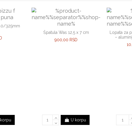
 340/325mm
Špatula Was 12,5 x 7 cm
Lopata za p
– alumin
D
900,00 RSD
10
 korpu
U korpu