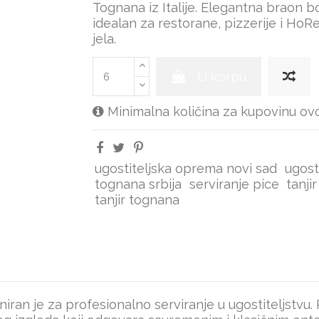
Tognana iz Italije. Elegantna braon boj
idealan za restorane, pizzerije i HoR
jela.
U korpu
Minimalna količina za kupovinu ovo
ugostiteljska oprema novi sad
ugost
tognana srbija
serviranje pice
tanji
tanjir tognana
iran je za profesionalno serviranje u ugostiteljstvu. 