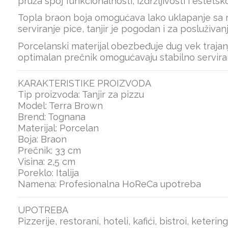
pruža spoj funkcionalnosti, izdržljivosti i estet
Topla braon boja omogućava lako uklapanje sa raz
serviranje pice, tanjir je pogodan i za posluživan
Porcelanski materijal obezbeđuje dug vek trajan
optimalan prečnik omogućavaju stabilno serviranj
KARAKTERISTIKE PROIZVODA
Tip proizvoda: Tanjir za pizzu
Model: Terra Brown
Brend: Tognana
Materijal: Porcelan
Boja: Braon
Prečnik: 33 cm
Visina: 2,5 cm
Poreklo: Italija
Namena: Profesionalna HoReCa upotreba
UPOTREBA
Pizzerije, restorani, hoteli, kafići, bistroi, keterin