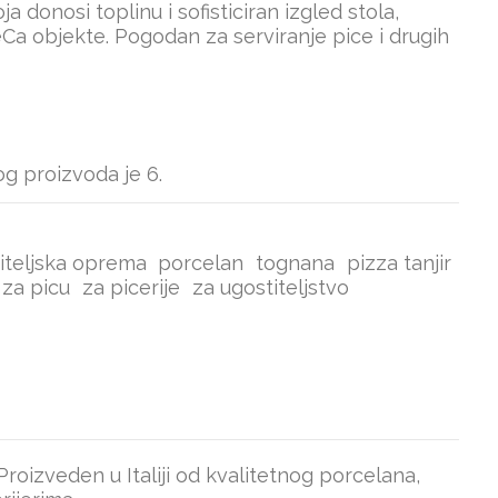
a donosi toplinu i sofisticiran izgled stola,
eCa objekte. Pogodan za serviranje pice i drugih
g proizvoda je 6.
iteljska oprema
porcelan
tognana
pizza tanjir
r za picu
za picerije
za ugostiteljstvo
Proizveden u Italiji od kvalitetnog porcelana,