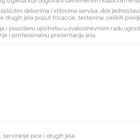
skog izgleda koji odgovara savremenim i klasičnim ente
ličitim dekorima i stilovima servisa, dok jednostava
je drugih jela poput focaccie, testenina, velikih predj
ja i pouzdanu upotrebu u svakodnevnom radu ugostitel
e i profesionalnu prezentaciju jela.
g, serviranje pice i drugih jela.