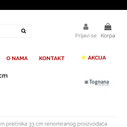
Prijavi se
Korpa
AKCIJA
O NAMA
KONTAKT
3cm
rown prečnika 33 cm renomiranog proizvođača