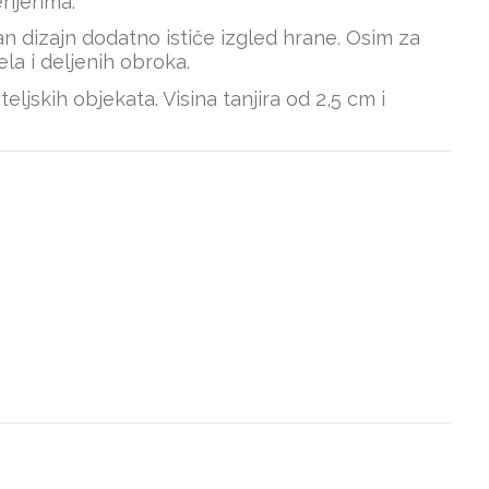
rijerima.
n dizajn dodatno ističe izgled hrane. Osim za
ela i deljenih obroka.
jskih objekata. Visina tanjira od 2,5 cm i