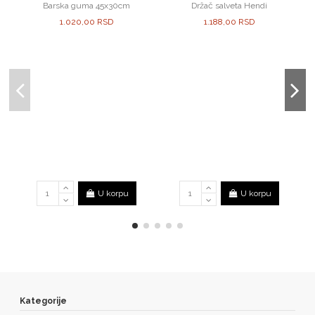
Barska guma 45x30cm
Držač salveta Hendi
1.020,00 RSD
1.188,00 RSD
U korpu
U korpu
Kategorije