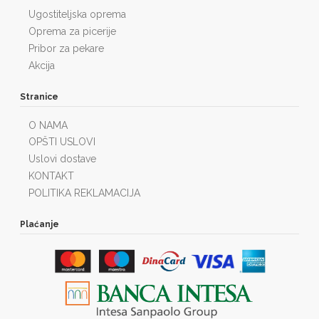
Ugostiteljska oprema
Oprema za picerije
Pribor za pekare
Akcija
Stranice
O NAMA
OPŠTI USLOVI
Uslovi dostave
KONTAKT
POLITIKA REKLAMACIJA
Plaćanje