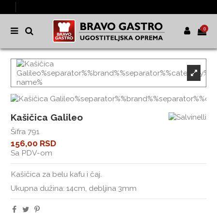
0
Kašičica Galileo
Šifra
791
156,00 RSD
Sa PDV-om
Kašičica za belu kafu i čaj.
Ukupna dužina: 14cm, debljina 3mm