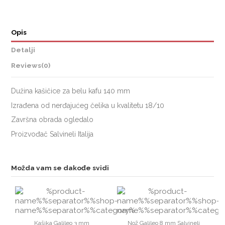
Opis
Detalji
Reviews
(0)
Dužina kašičice za belu kafu 140 mm
Izrađena od nerđajućeg čelika u kvalitetu 18/10
Završna obrada ogledalo
Proizvođač Salvineli Italija
Možda vam se dakođe svidi
Kašika Galileo 3 mm
Nož Galileo 8 mm Salvineli