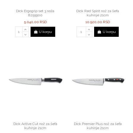
Dick Ergogrip set 3 noža
Dick Red Spirit nož za šefa
8255900
kuhinje 21cm
5.040,00 RSD
10.920,00 RSD
U korpu
U korpu
Dick Active Cut nož za šefa
Dick Premier Plus nož za šefa
kuhinje 21cm
kuhinje 21cm