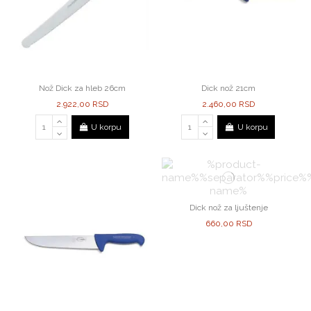
Nož Dick za hleb 26cm
Dick nož 21cm
2.922,00 RSD
2.460,00 RSD
U korpu
U korpu
Dick nož za ljuštenje
660,00 RSD