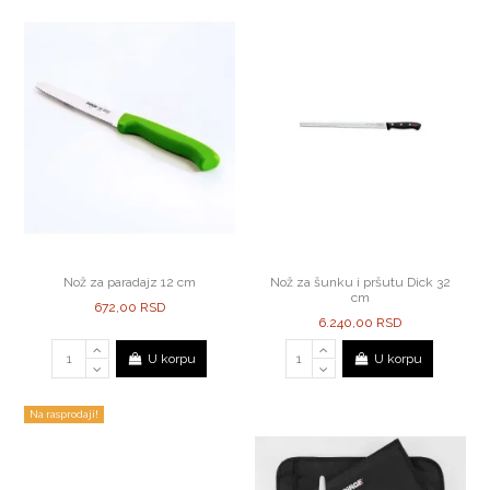
Nož za paradajz 12 cm
Nož za šunku i pršutu Dick 32
cm
672,00 RSD
6.240,00 RSD
U korpu
U korpu
Na rasprodaji!