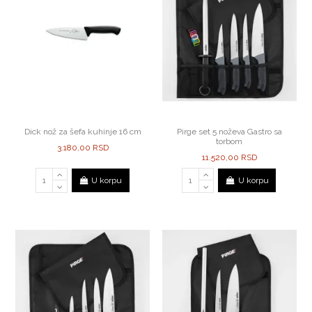
Dick nož za šefa kuhinje 16 cm
Pirge set 5 noževa Gastro sa
torbom
3.180,00 RSD
11.520,00 RSD
U korpu
U korpu