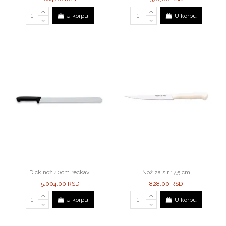
U korpu
U korpu
Dick nož 40cm reckavi
Nož za sir 17,5 cm
5.004,00 RSD
828,00 RSD
U korpu
U korpu