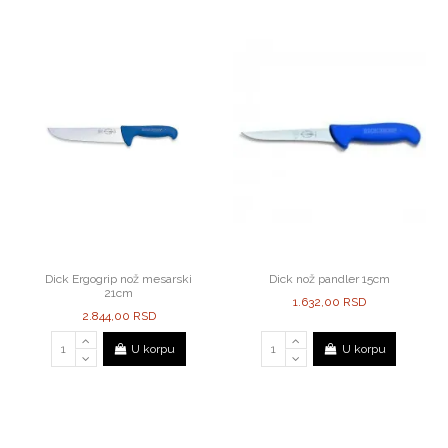
Dick Ergogrip nož mesarski
Dick nož pandler 15cm
21cm
1.632,00 RSD
2.844,00 RSD
U korpu
U korpu