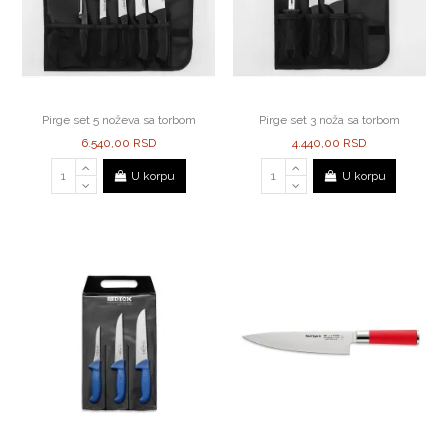
Pirge set 5 noževa sa torbom
Pirge set 3 noža sa torbom
6.540,00 RSD
4.440,00 RSD
U korpu
U korpu