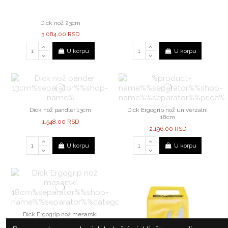
Dick nož 23cm
3.084,00 RSD
U korpu
U korpu
Dick nož pandler 13cm
Dick Ergogrip nož univerzalni
18cm
1.548,00 RSD
2.196,00 RSD
U korpu
U korpu
Dick Ergogrip nož mesarski
18cm