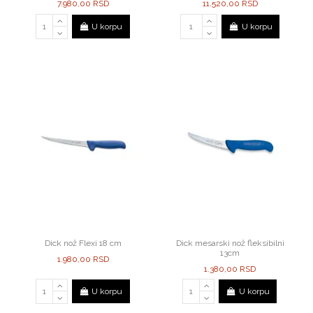
7.980,00 RSD
11.520,00 RSD
U korpu
U korpu
Dick nož Flexi 18 cm
Dick mesarski nož fleksibilni
13cm
1.980,00 RSD
1.380,00 RSD
U korpu
U korpu