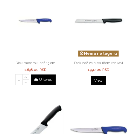
Nema na lageru
Dick mesarski nož 15 cm
Dick nož za hleb 18cm reckavi
1.698,00 RSD
1.992,00 RSD
U korpu
View